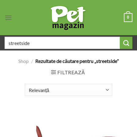
Skip
to
0
content
Caută
după:
Shop
/
Rezultate de căutare pentru „streetside”
FILTREAZĂ