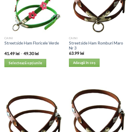
CAINI
CAINI
Streetside Ham Romburi Maro
Streetside Ham Floricele Verde
Nr 3
63.99
lei
41.49
lei
–
49.30
lei
Adaugă în coș
Selectează opțiunile