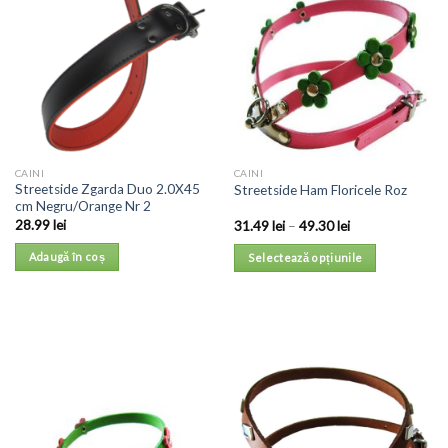
CAINI
CAINI
Streetside Zgarda Duo 2.0X45
Streetside Ham Floricele Roz
cm Negru/Orange Nr 2
28.99
lei
31.49
lei
–
49.30
lei
Adaugă în coș
Selectează opțiunile