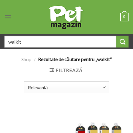
Skip
to
0
content
Caută
după:
Shop
/
Rezultate de căutare pentru „walkit”
FILTREAZĂ