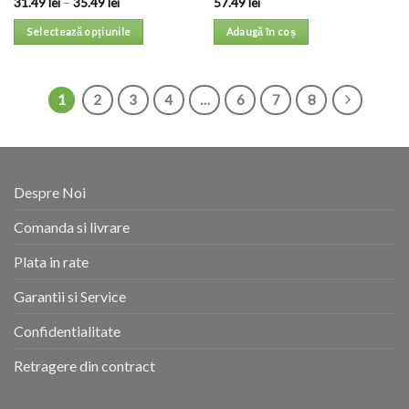
31.49
lei
–
35.49
lei
57.49
lei
Selectează opțiunile
Adaugă în coș
1
2
3
4
…
6
7
8
Despre Noi
Comanda si livrare
Plata in rate
Garantii si Service
Confidentialitate
Retragere din contract