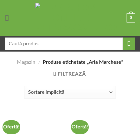
Skip
to
0
content
Caută
după:
Magazin
/
Produse etichetate „Aria Marchese”
FILTREAZĂ
Ofertă!
Ofertă!