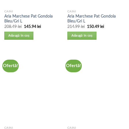
CAINI
CAINI
Aria Marchese Pat Gondola
Aria Marchese Pat Gondola
Bleu/Gri L
Bleu/Gri L
208.49
lei
145.94
lei
214.99
lei
150.49
lei
Adaugă în coș
Adaugă în coș
Ofertă!
Ofertă!
CAINI
CAINI