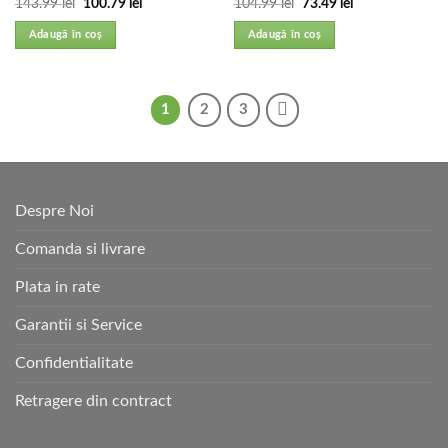
143.99
lei
100.79
lei
104.99
lei
73.49
lei
Adaugă în coș
Adaugă în coș
1
2
3
Despre Noi
Comanda si livrare
Plata in rate
Garantii si Service
Confidentialitate
Retragere din contract