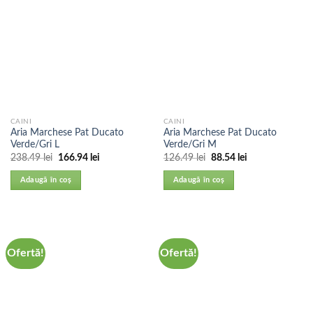
CAINI
CAINI
Aria Marchese Pat Ducato
Aria Marchese Pat Ducato
Verde/Gri L
Verde/Gri M
238.49
lei
166.94
lei
126.49
lei
88.54
lei
Adaugă în coș
Adaugă în coș
Ofertă!
Ofertă!