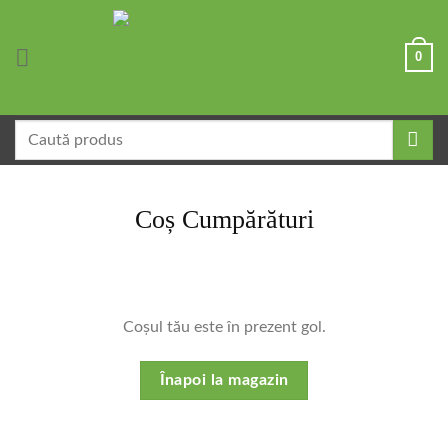
Skip
to
0
content
Caută
după:
Coș Cumpărături
Coșul tău este în prezent gol.
Înapoi la magazin