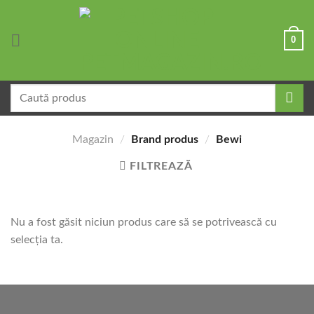
Skip
to
0
content
Caută
după:
Magazin
/
Brand produs
/
Bewi
FILTREAZĂ
Nu a fost găsit niciun produs care să se potrivească cu
selecția ta.