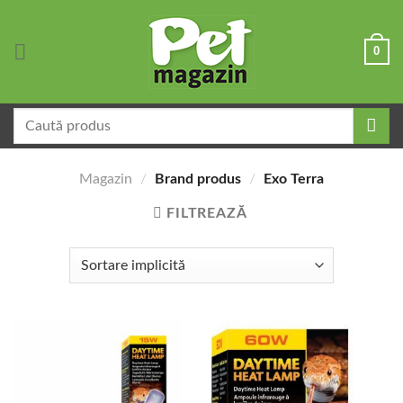
Skip
to
0
content
Caută
după:
Magazin
/
Brand produs
/
Exo Terra
FILTREAZĂ