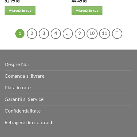
82.99
lei
44.49
lei
Adaugă în coș
Adaugă în coș
1
2
3
4
…
9
10
11
Despre Noi
Comanda si livrare
Plata in rate
Garantii si Service
Confidentialitate
Retragere din contract