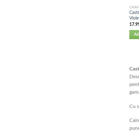
CAINI
Cast
Viol
17.9
Ad
Cast
Desc
pent
gamă
Cu s
Cain
pune