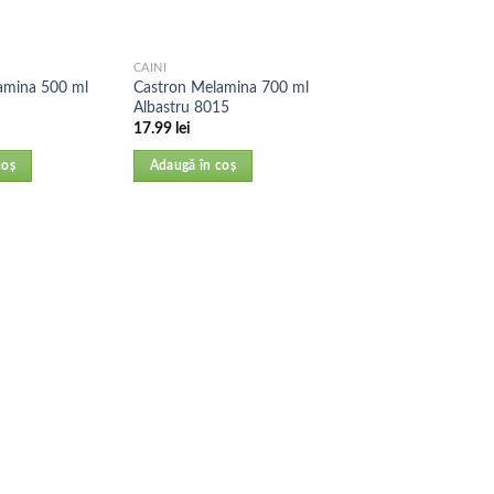
CAINI
amina 500 ml
Castron Melamina 700 ml
Albastru 8015
17.99
lei
coș
Adaugă în coș