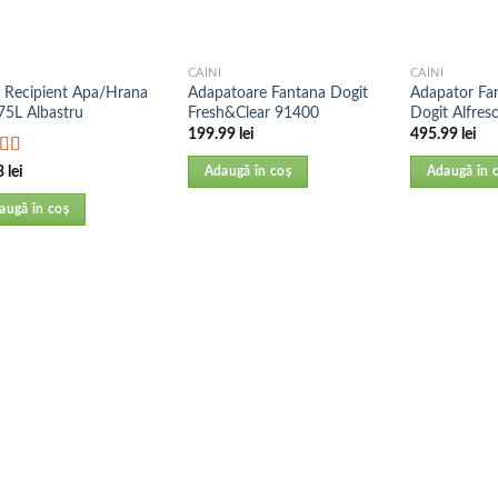
CAINI
CAINI
ie Recipient Apa/Hrana
Adapatoare Fantana Dogit
Adapator Fa
75L Albastru
Fresh&Clear 91400
Dogit Alfres
199.99
lei
495.99
lei
uat la
3
lei
Adaugă în coș
Adaugă în 
din 5
augă în coș