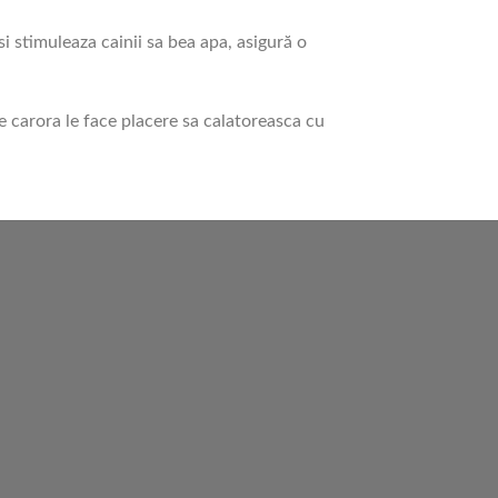
i stimuleaza cainii sa bea apa, asigură o
 carora le face placere sa calatoreasca cu