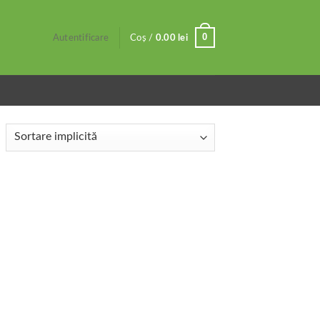
0
Autentificare
Coș /
0.00
lei