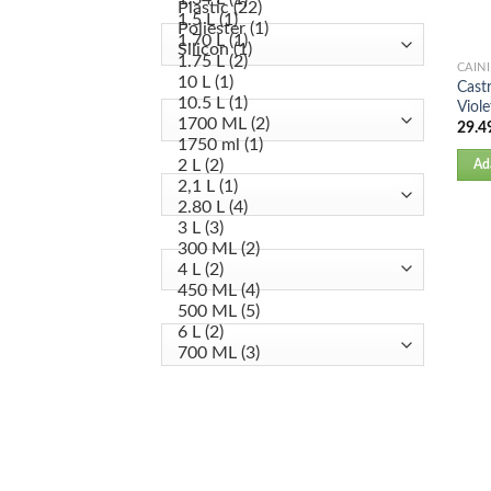
CAINI
Cast
Viol
29.4
Ad