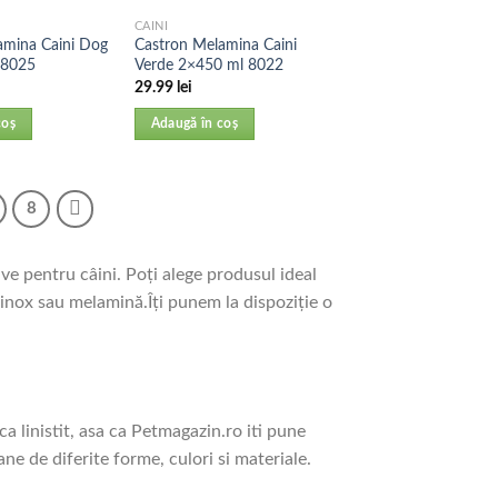
CAINI
amina Caini Dog
Castron Melamina Caini
 8025
Verde 2×450 ml 8022
29.99
lei
coș
Adaugă în coș
8
e pentru câini. Poți alege produsul ideal
 inox sau melamină.Îți punem la dispoziție o
a linistit, asa ca Petmagazin.ro iti pune
ne de diferite forme, culori si materiale.