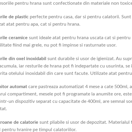
soriile pentru hrana sunt confectionate din materiale non toxice, 
rile de plastic
perfecte pentru casa, dar si pentru calatorii. Sunt
izat atat pentru apa, cat si pentru hrana.
rile ceramice
sunt ideale atat pentru hrana uscata cat si pentru 
ilitate fiind mai grele, nu pot fi impinse si rasturnate usor.
rile din oxel inoxidabil
sunt durabile si usor de igienizat. Au su
acumula, iar resturile de hrana pot fi indepartate cu usurinta, se i
rita otelului inoxidabil din care sunt facute. Utilizate atat pentr
nitor automat
care pastreaza automatizat 4 mese a cate 500ml, 
arui compartiment, mesele pot fi programate la anumite ore, este
intr-un dispozitiv separat cu capacitate de 400ml, are semnal so
tat.
roane de calatorie
sunt pliabile si usor de depozitat. Materialul 
l pentru hranire pe timpul calatoriilor.