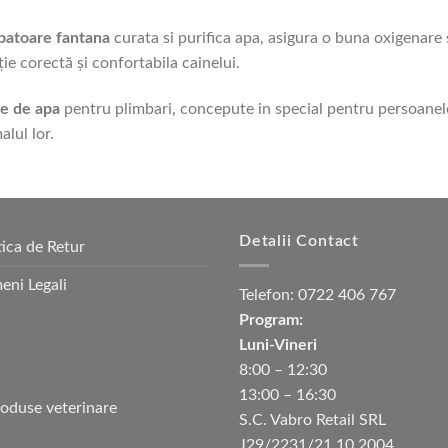
patoare fantana
curata si purifica apa, asigura o buna oxigenare s
ţie corectă şi confortabila cainelui.
le de apa
pentru plimbari, concepute in special pentru persoanele
alul lor.
Detalii Contact
tica de Retur
eni Legali
Telefon:
0722 406 767
Program:
Luni-Vineri
8:00 – 12:30
13:00 – 16:30
S.C. Vabro Retail SRL
J29/2231/21.10.2004