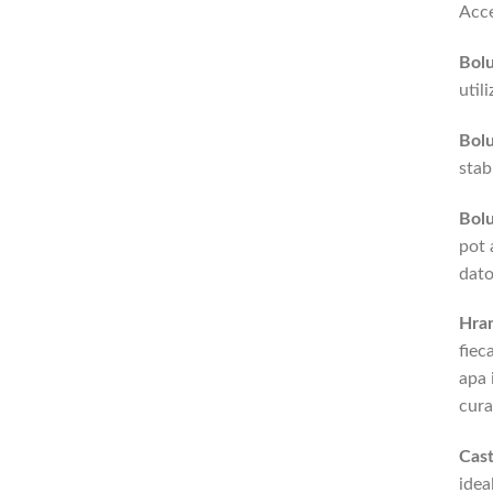
Acce
Bolu
util
Bolu
stab
Bolu
pot 
dato
Hra
fiec
apa 
cura
Cast
idea