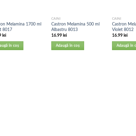
CAINI
CAINI
ron Melamina 1700 ml
Castron Melamina 500 ml
Castron Mel
et 8017
Albastru 8013
Violet 8012
9
lei
16.99
lei
16.99
lei
augă în coș
Adaugă în coș
Adaugă în 