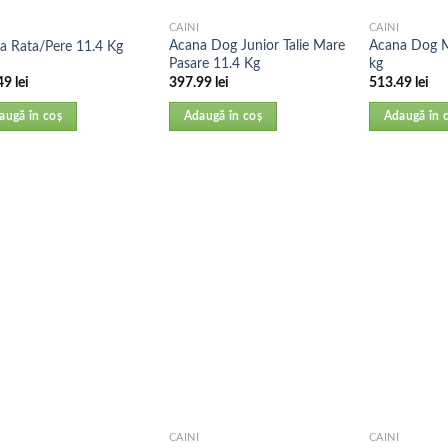
CAINI
CAINI
Acana Dog Junior Talie Mare
Acana Dog M
a Rata/Pere 11.4 Kg
Pasare 11.4 Kg
kg
49
lei
397.99
lei
513.49
lei
augă în coș
Adaugă în coș
Adaugă în 
CAINI
CAINI