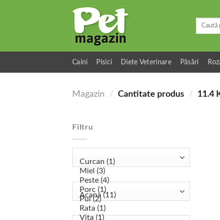
Skip
to
Caută
content
după:
Caini
Pisici
Diete Veterinare
Păsări
Roz
Magazin
/
Cantitate produs
/
11.4 
Filtru