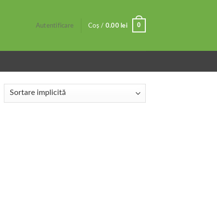
0
Autentificare
Coș /
0.00
lei