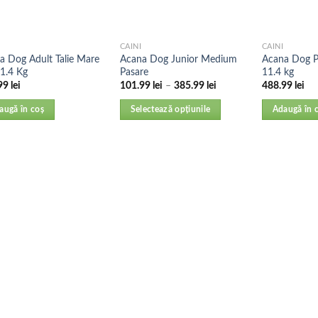
CAINI
CAINI
a Dog Adult Talie Mare
Acana Dog Junior Medium
Acana Dog Pa
11.4 Kg
Pasare
11.4 kg
99
lei
101.99
lei
–
385.99
lei
488.99
lei
augă în coș
Selectează opțiunile
Adaugă în 