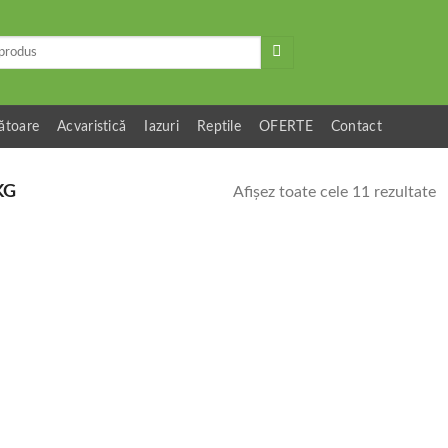
ătoare
Acvaristică
Iazuri
Reptile
OFERTE
Contact
KG
Afișez toate cele 11 rezultate