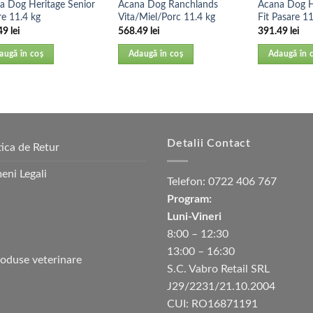
a Dog Heritage Senior
Acana Dog Ranchlands
Acana Dog He
re 11.4 kg
Vita/Miel/Porc 11.4 kg
Fit Pasare 11
49
lei
568.49
lei
391.49
lei
augă în coș
Adaugă în coș
Adaugă în 
Detalii Contact
tica de Retur
eni Legali
Telefon:
0722 406 767
Program:
Luni-Vineri
8:00 – 12:30
13:00 – 16:30
S.C. Vabro Retail SRL
J29/2231/21.10.2004
CUI: RO16871191