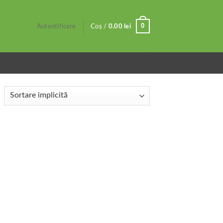
0
Autentificare
Coș /
0.00
lei