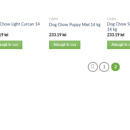
CAINI
CAINI
Chow Light Curcan 14
Dog Chow S
Dog Chow Puppy Miel 14 kg
14 kg
19
lei
233.19
lei
233.19
lei
augă în coș
Adaugă în coș
Adaugă în 
1
2