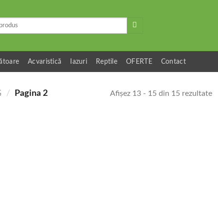
ătoare
Acvaristică
Iazuri
Reptile
OFERTE
Contact
G
/
Pagina 2
Afișez 13 - 15 din 15 rezultate