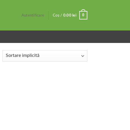
0
Autentificare
Coș /
0.00
lei