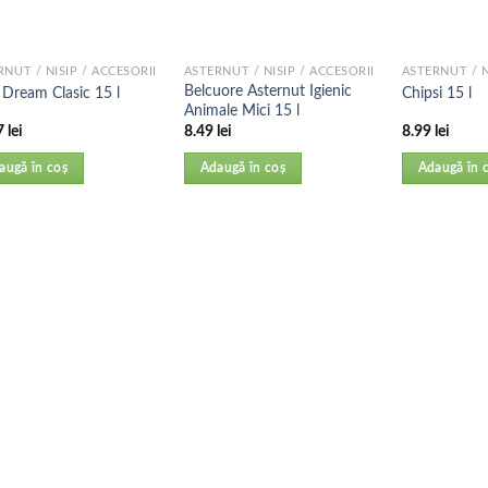
RNUT / NISIP / ACCESORII
ASTERNUT / NISIP / ACCESORII
ASTERNUT / N
Belcuore Asternut Igienic
 Dream Clasic 15 l
Chipsi 15 l
Animale Mici 15 l
7
lei
8.49
lei
8.99
lei
augă în coș
Adaugă în coș
Adaugă în 