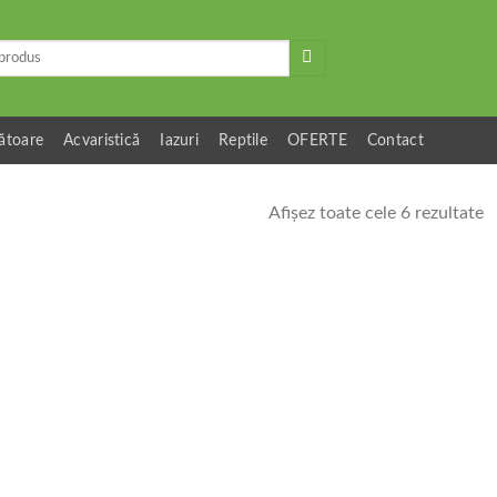
ătoare
Acvaristică
Iazuri
Reptile
OFERTE
Contact
Afișez toate cele 6 rezultate