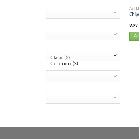
ASTE
Chip
9.99
Ad