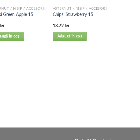
RNUT / NISIP / ACCESORII
ASTERNUT / NISIP / ACCESORII
si Green Apple 15 l
Chipsi Strawberry 15 l
lei
13.72
lei
augă în coș
Adaugă în coș