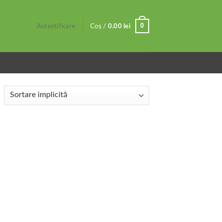
0
Autentificare
Coș /
0.00
lei