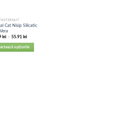
P/ASTERNUT
al Cat Nisip Silicatic
 Vera
9
lei
–
55.91
lei
lectează opțiunile