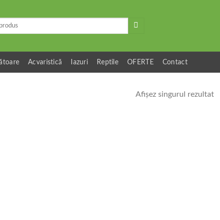
ătoare
Acvaristică
Iazuri
Reptile
OFERTE
Contact
Afișez singurul rezultat