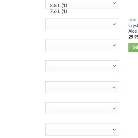
NISI
Cryst
Aloe
29.9
Se