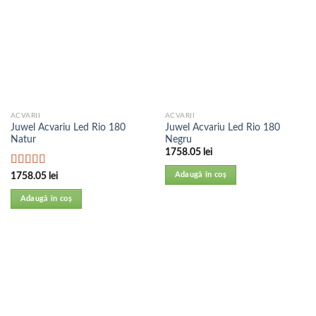
ACVARII
ACVARII
Juwel Acvariu Led Rio 180
Juwel Acvariu Led Rio 180
Natur
Negru
1758.05
lei
Evaluat la
Adaugă în coș
1758.05
lei
5.00
din 5
Adaugă în coș