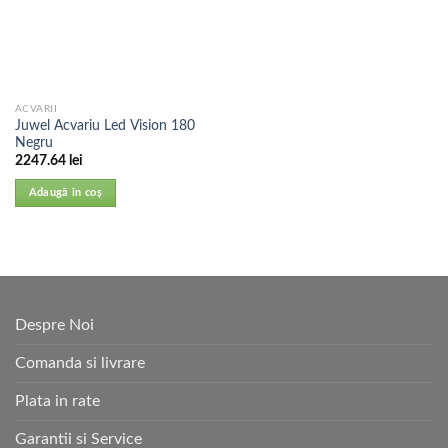
ACVARII
Juwel Acvariu Led Vision 180
Negru
2247.64
lei
Adaugă în coș
Despre Noi
Comanda si livrare
Plata in rate
Garantii si Service