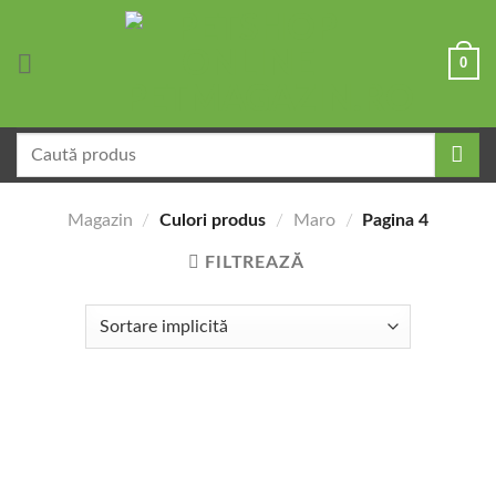
Skip
to
0
content
Caută
după:
Magazin
/
Culori produs
/
Maro
/
Pagina 4
FILTREAZĂ