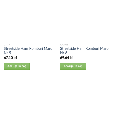
CAINI
CAINI
Streetside Ham Romburi Maro
Streetside Ham Romburi Maro
Nr 5
Nr 6
67.10
lei
69.64
lei
Adaugă în coș
Adaugă în coș