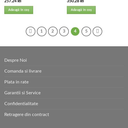
257.24
lei
350.28
lei
Adaugă în coș
Adaugă în coș
1
2
3
4
5
Despre Noi
Comanda si livrare
Plata in rate
Garantii si Service
Confidentialitate
Retragere din contract