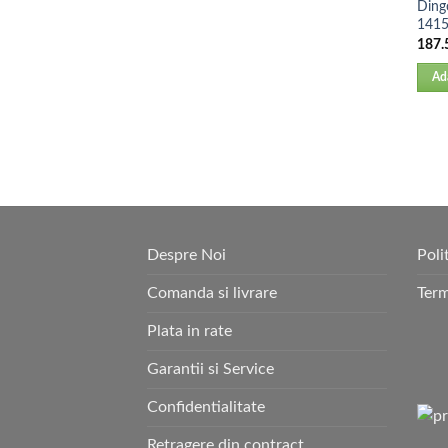
Dingo
141
187.
Ad
Despre Noi
Poli
Comanda si livrare
Term
Plata in rate
Garantii si Service
Confidentialitate
Retragere din contract