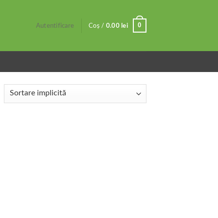
0
Autentificare
Coș /
0.00
lei