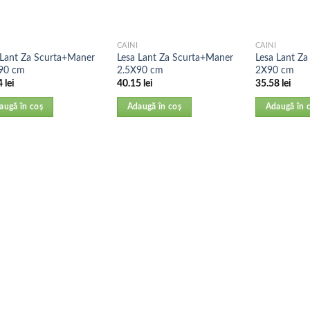
CAINI
CAINI
 Lant Za Scurta+Maner
Lesa Lant Za Scurta+Maner
Lesa Lant Z
90 cm
2.5X90 cm
2X90 cm
4
lei
40.15
lei
35.58
lei
augă în coș
Adaugă în coș
Adaugă în 