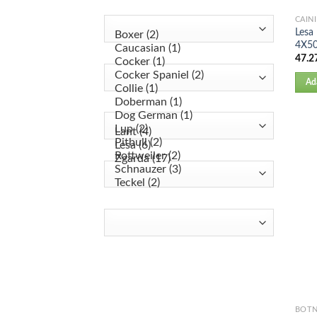
CAINI
Lesa
4X5
47.2
Ad
BOTN