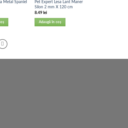
a Metal Spaniel
Pet Expert Lesa Lant Maner
Silon 2 mm X 120 cm
8.49
lei
coș
Adaugă în coș