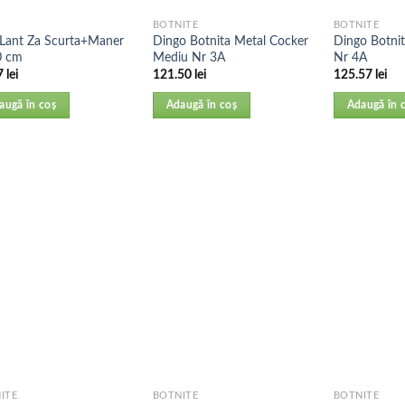
BOTNITE
BOTNITE
 Lant Za Scurta+Maner
Dingo Botnita Metal Cocker
Dingo Botnit
0 cm
Mediu Nr 3A
Nr 4A
7
lei
121.50
lei
125.57
lei
augă în coș
Adaugă în coș
Adaugă în 
ITE
BOTNITE
BOTNITE