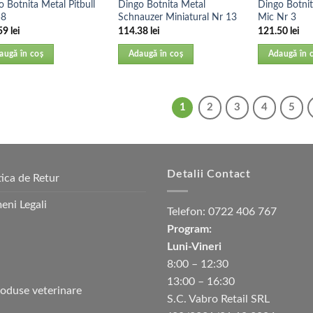
 Botnita Metal Pitbull
Dingo Botnita Metal
Dingo Botnit
58
Schnauzer Miniatural Nr 13
Mic Nr 3
59
lei
114.38
lei
121.50
lei
augă în coș
Adaugă în coș
Adaugă în 
1
2
3
4
5
Detalii Contact
tica de Retur
eni Legali
Telefon:
0722 406 767
Program:
Luni-Vineri
8:00 – 12:30
13:00 – 16:30
S.C. Vabro Retail SRL