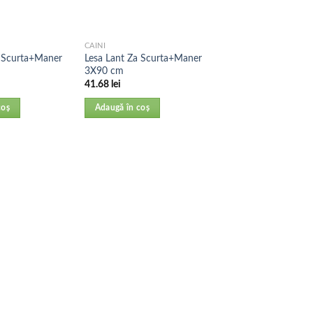
CAINI
a Scurta+Maner
Lesa Lant Za Scurta+Maner
3X90 cm
41.68
lei
coș
Adaugă în coș