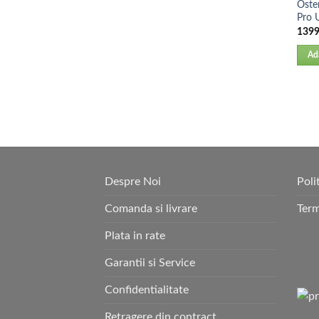
Oste
Pro U
1399
Ad
Despre Noi
Poli
Comanda si livrare
Term
Plata in rate
Garantii si Service
Confidentialitate
Retragere din contract