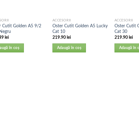
SORII
ACCESORII
ACCESORII
r Cutit Golden A5 9/2
Oster Cutit Golden A5 Lucky
Oster Cutit 
Negru
Cat 10
Cat 30
49
lei
219.90
lei
219.90
lei
augă în coș
Adaugă în coș
Adaugă în 