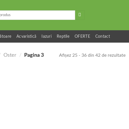
ătoare
Acvaristică
Iazuri
Reptile
OFERTE
Contact
/
Oster
/
Pagina 3
Afișez 25 - 36 din 42 de rezultate