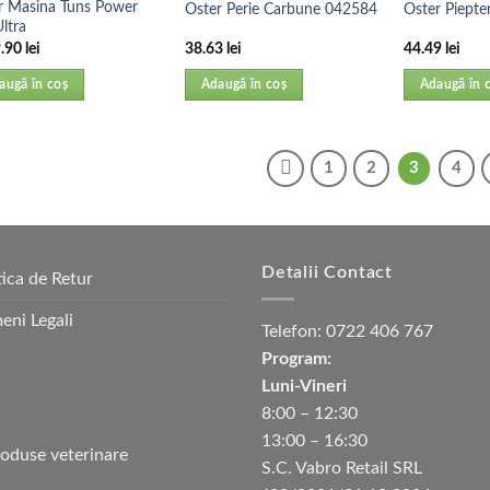
r Masina Tuns Power
Oster Perie Carbune 042584
Oster Piepte
ltra
.90
lei
38.63
lei
44.49
lei
augă în coș
Adaugă în coș
Adaugă în 
1
2
3
4
Detalii Contact
tica de Retur
eni Legali
Telefon:
0722 406 767
Program:
Luni-Vineri
8:00 – 12:30
13:00 – 16:30
S.C. Vabro Retail SRL