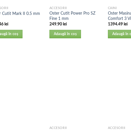
SORII
ACCESORII
CAINI
Oster Cutit Power Pro SZ
Oster Masin
r Cutit Mark II 0.5 mm
Fine 1 mm
Comfort 3 Vi
46
lei
249.90
lei
1394.49
lei
augă în coș
Adaugă în coș
Adaugă în 
ACCESORII
ACCESORII