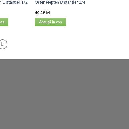
n Distantier 1/2
Oster Piepten Distantier 1/4
44.49
lei
coș
Adaugă în coș