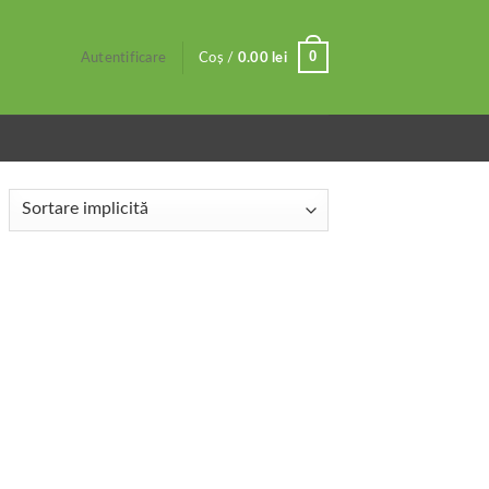
0
Autentificare
Coș /
0.00
lei