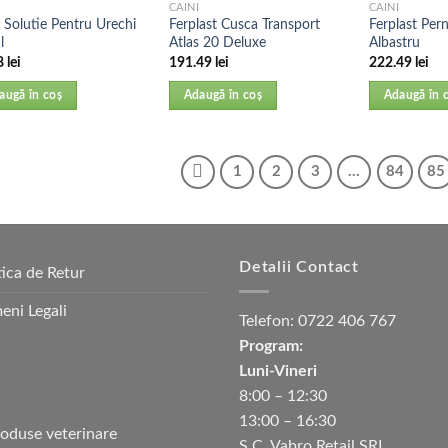
CAINI
CAINI
e Solutie Pentru Urechi
Ferplast Cusca Transport
Ferplast Pern
l
Atlas 20 Deluxe
Albastru
8
lei
191.49
lei
222.49
lei
augă în coș
Adaugă în coș
Adaugă în 
1
2
3
…
84
85
Detalii Contact
tica de Retur
eni Legali
Telefon:
0722 406 767
Program:
Luni-Vineri
8:00 – 12:30
13:00 – 16:30
S.C. Vabro Retail SRL