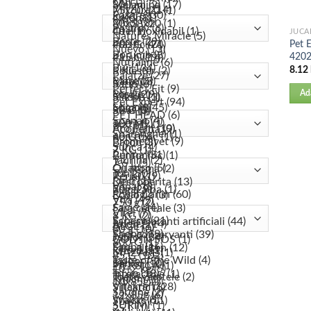
JUCA
Pet E
420
8.12
Ad