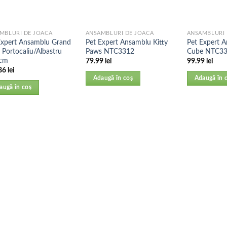
MBLURI DE JOACA
ANSAMBLURI DE JOACA
ANSAMBLURI 
Expert Ansamblu Grand
Pet Expert Ansamblu Kitty
Pet Expert 
 Portocaliu/Albastru
Paws NTC3312
Cube NTC3
 cm
79.99
lei
99.99
lei
86
lei
Adaugă în coș
Adaugă în 
augă în coș