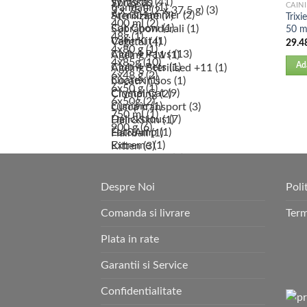
CAINI
Trixi
50 m
29.4
Ad
Despre Noi
Poli
Comanda si livrare
Term
Plata in rate
Garantii si Service
Confidentialitate