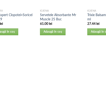
RII
IGIENA
IGIENA
xpert Clopotei+Soricel
Servetele Absorbante Mr
Trixie Balsa
29
Muscle 25 Buc
ml
lei
61.00
lei
27.44
lei
augă în coș
Adaugă în coș
Adaugă în 