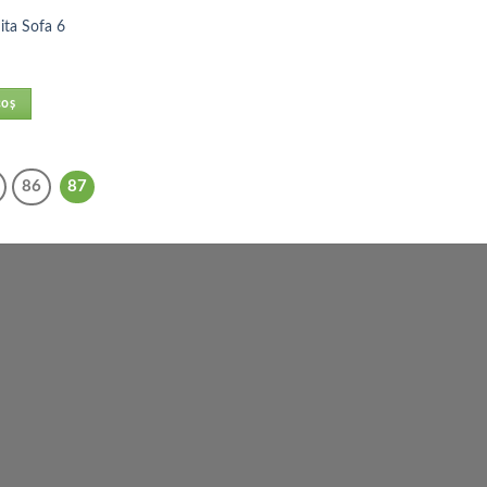
ita Sofa 6
coș
86
87