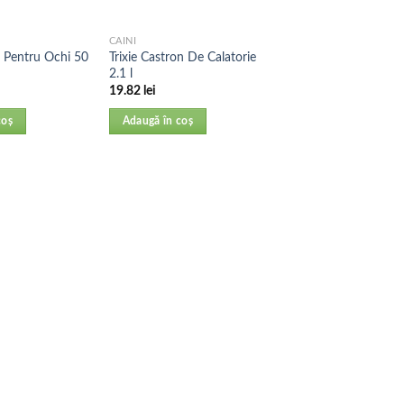
CAINI
m Pentru Ochi 50
Trixie Castron De Calatorie
2.1 l
19.82
lei
coș
Adaugă în coș