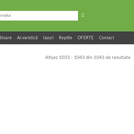
ătoare
Acvaristică
Iazuri
Reptile
OFERTE
Contact
Afișez 1033 - 1043 din 1043 de rezultate