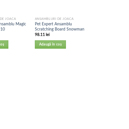
DE JOACA
ANSAMBLURI DE JOACA
Ansamblu Magic
Pet Expert Ansamblu
310
Scratching Board Snowman
98.11
lei
coș
Adaugă în coș