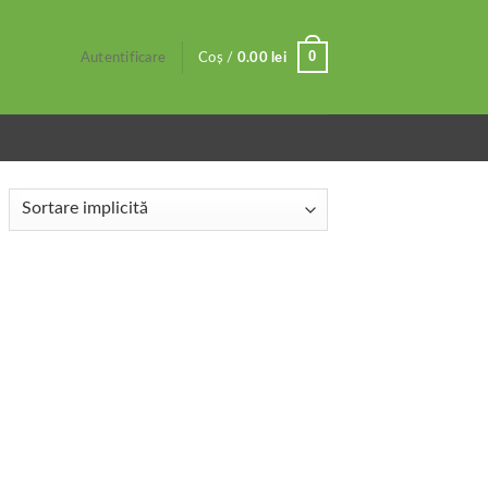
0
Autentificare
Coș /
0.00
lei