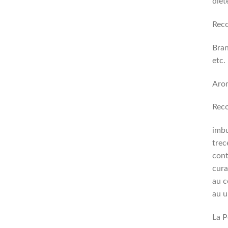
diet
Reco
Bran
etc.
Arom
Reco
imbu
trec
cont
cura
au c
au u
La P