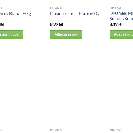
NA
HRANA
HRANA
Dreamies Mi
mies Branza 60 g
Dreamies Iarba Pisicii 60 G
Somon/Bran
lei
8.99
lei
8.49
lei
augă în coș
Adaugă în coș
Adaugă în 
NA
HRANA
HRANA