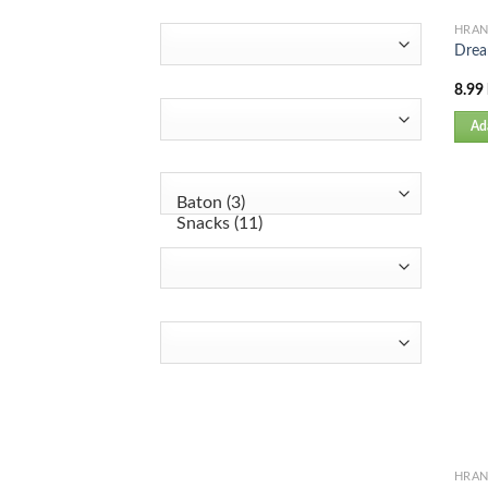
HRA
Drea
8.99
Ad
HRA