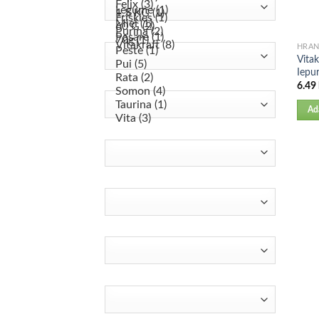
HRA
Vitak
Iepu
6.49
Ad