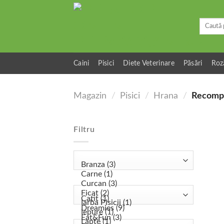
Skip
to
Caută
content
după:
Caini
Pisici
Diete Veterinare
Păsări
Roz
Magazin
/
Pisici
/
Hrana
/
Recomp
Filtru