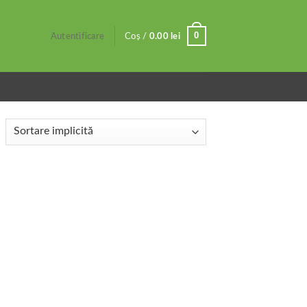
0
Autentificare
Coș /
0.00
lei