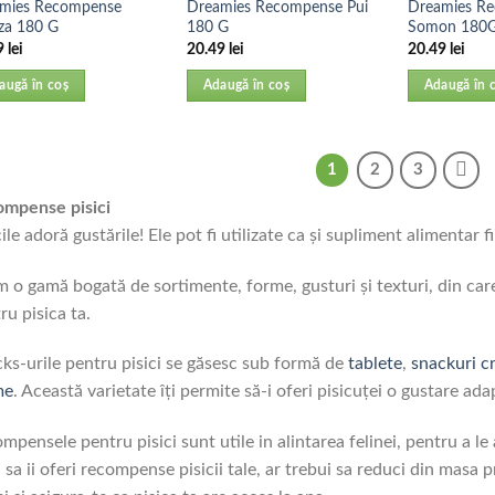
mies Recompense
Dreamies Recompense Pui
Dreamies R
za 180 G
180 G
Somon 180
9
lei
20.49
lei
20.49
lei
augă în coș
Adaugă în coș
Adaugă în 
1
2
3
mpense pisici
cile adoră gustările! Ele pot fi utilizate ca și supliment alimentar f
 o gamă bogată de sortimente, forme, gusturi şi texturi, din care 
ru pisica ta.
ks-urile pentru pisici se găsesc sub formă de
tablete
,
snackuri c
me
. Această varietate îți permite să-i oferi pisicuţei o gustare ada
mpensele pentru pisici sunt utile in alintarea felinei, pentru a le 
i sa ii oferi recompense pisicii tale, ar trebui sa reduci din masa p