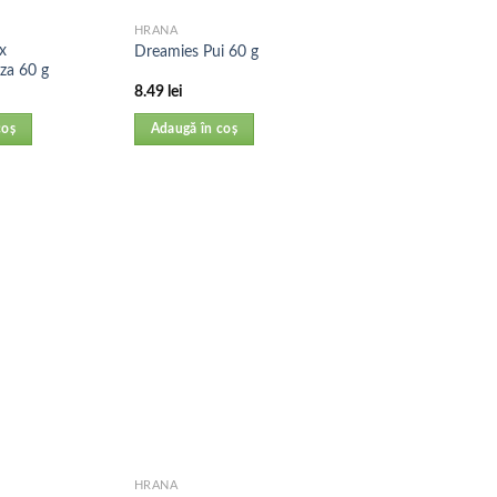
HRANA
x
Dreamies Pui 60 g
za 60 g
8.49
lei
coș
Adaugă în coș
HRANA