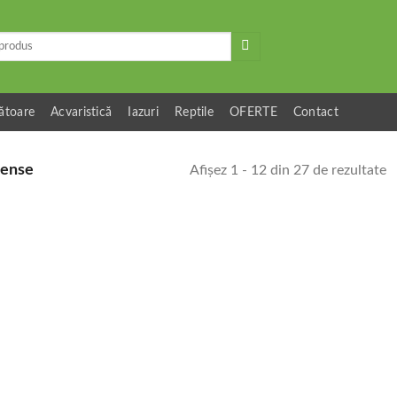
ătoare
Acvaristică
Iazuri
Reptile
OFERTE
Contact
ense
Afișez 1 - 12 din 27 de rezultate