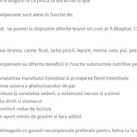
ei si asigura-te ca pisica ta are acces la apa.
mpensele sunt alese in functie de:
d: va punem la dispozitie diferite brand-uri cum ar fi Beaphar, C
a: branza, carne, ficat, iarba pisicii, iepure, menta, rata, pui, pest
mpensele au diferite beneficii in functie substantele nutritive pe
natatirea tranzitului intestinal si protejarea florei intestinale
erea usoara a ghemotoacelor de par
ribuie la sanatatea vederii, a sistemului nervos si a inimii
ta dintii si stomacul
ontinut redus de lactoza
n aport minim de grasimi si fara aditivi
etmagazin.ro gasesti recompensele preferate pentru felina ta la c