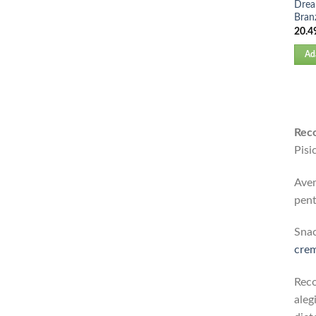
Drea
Bran
20.4
Ad
Reco
Pisi
Avem
pent
Snac
cre
Reco
aleg