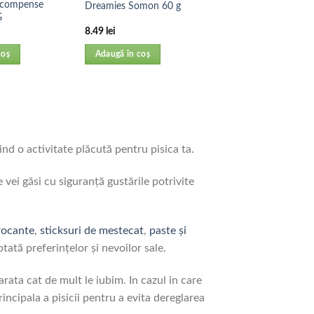
ecompense
Dreamies Somon 60 g
G
8.49
lei
coș
Adaugă în coș
iind o activitate plăcută pentru pisica ta.
vei găsi cu siguranţă gustările potrivite
rocante
,
sticksuri de mestecat
,
paste şi
ptată preferinţelor și nevoilor sale.
arata cat de mult le iubim. In cazul in care
rincipala a pisicii pentru a evita dereglarea