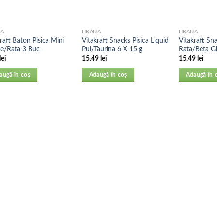
NA
HRANA
HRANA
raft Baton Pisica Mini
Vitakraft Snacks Pisica Liquid
Vitakraft Sna
re/Rata 3 Buc
Pui/Taurina 6 X 15 g
Rata/Beta Gl
lei
15.49
lei
15.49
lei
augă în coș
Adaugă în coș
Adaugă în 