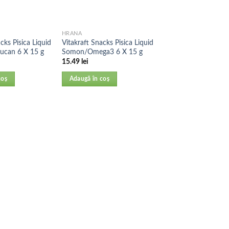
HRANA
cks Pisica Liquid
Vitakraft Snacks Pisica Liquid
ucan 6 X 15 g
Somon/Omega3 6 X 15 g
15.49
lei
coș
Adaugă în coș