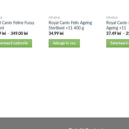
NA
HRANA
HRANA
l Canin Feline Fussy
Royal Canin Felin Ageing
Royal Canin 
ent
Sterilised +11 400 g
Ageing +11
9
lei
–
349.00
lei
34.99
lei
37.49
lei
–
2
lectează opțiunile
Adaugă în coș
Selectează 