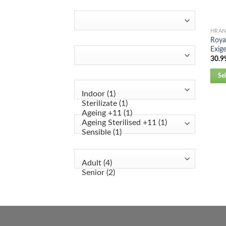
HRA
Roya
Exig
30.9
Se