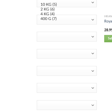
HRA
Royal
28.9
Se