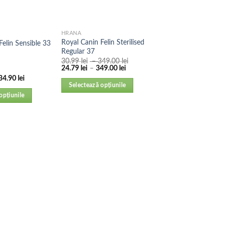
HRANA
Royal Canin Felin Sterilised
Felin Sensible 33
Regular 37
30.99
lei
–
349.00
lei
24.79
lei
–
349.00
lei
34.90
lei
Selectează opțiunile
opțiunile