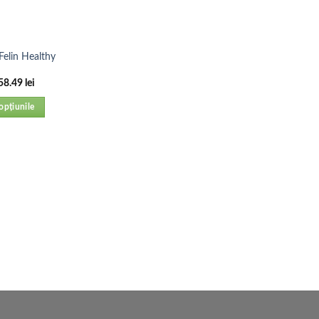
Felin Healthy
58.49
lei
opțiunile