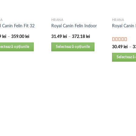
NA
HRANA
HRANA
 Canin Felin Fit 32
Royal Canin Felin Indoor
Royal Canin 
9
lei
–
359.00
lei
31.49
lei
–
372.18
lei
Evaluat la
30.49
lei
–
3
lectează opțiunile
Selectează opțiunile
5.00
din 5
Selectează 