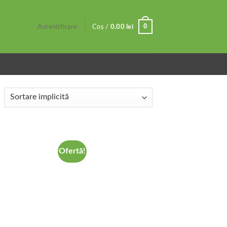
0
Autentificare
Coș /
0.00
lei
Ofertă!