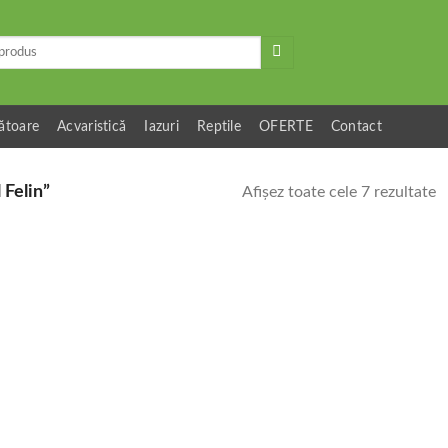
ătoare
Acvaristică
Iazuri
Reptile
OFERTE
Contact
 Felin”
Afișez toate cele 7 rezultate