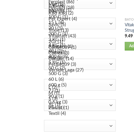
BATO
Vita
Stru
9.49
Ad