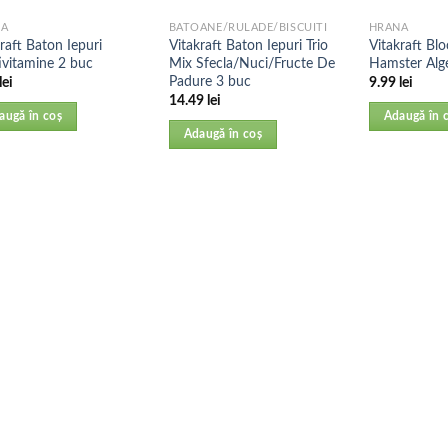
NA
BATOANE/RULADE/BISCUITI
HRANA
raft Baton Iepuri
Vitakraft Baton Iepuri Trio
Vitakraft Blo
ivitamine 2 buc
Mix Sfecla/Nuci/Fructe De
Hamster Alg
Padure 3 buc
lei
9.99
lei
14.49
lei
augă în coș
Adaugă în 
Adaugă în coș