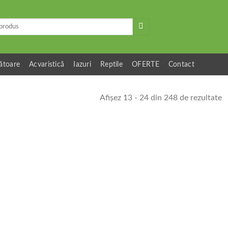
ătoare
Acvaristică
Iazuri
Reptile
OFERTE
Contact
Afișez 13 - 24 din 248 de rezultate