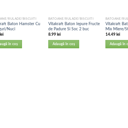
ANE/RULADE/BISCUITI
BATOANE/RULADE/BISCUITI
BATOANE/RUL
kraft Baton Hamster Cu
Vitakraft Baton Iepure Fructe
Vitakraft Bat
guri/Nuci
de Padure Si Soc 2 buc
Mix Miere/St
lei
8.99
lei
14.49
lei
augă în coș
Adaugă în coș
Adaugă în 