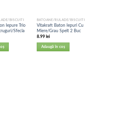
ADE/BISCUITI
BATOANE/RULADE/BISCUITI
on Iepure Trio
Vitakraft Baton Iepuri Cu
ruguri/Sfecla
Miere/Grau Spelt 2 Buc
8.99
lei
coș
Adaugă în coș