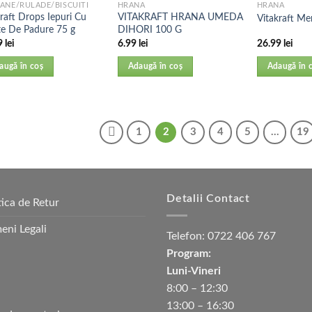
ANE/RULADE/BISCUITI
HRANA
HRANA
raft Drops Iepuri Cu
VITAKRAFT HRANA UMEDA
Vitakraft Me
te De Padure 75 g
DIHORI 100 G
9
lei
6.99
lei
26.99
lei
augă în coș
Adaugă în coș
Adaugă în 
1
2
3
4
5
…
19
Detalii Contact
tica de Retur
eni Legali
Telefon:
0722 406 767
Program:
Luni-Vineri
8:00 – 12:30
13:00 – 16:30