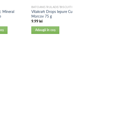
BATOANE/RULADE/BISCUITI
c Mineral
Vitakraft Drops Iepure Cu
e
Morcov 75 g
9.99
lei
coș
Adaugă în coș