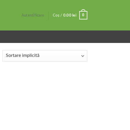
0
Autentificare
Coș /
0.00
lei