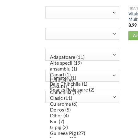
HRA
Vitak
Mult
8.99
Ad