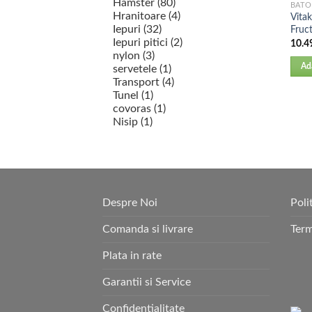
BATO
Vitak
Fruc
10.4
Ad
Despre Noi
Poli
Comanda si livrare
Term
Plata in rate
Garantii si Service
Confidentialitate