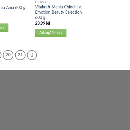
HRANA
Vitakraft Meniu Chinchilla
niu Arici 600 g
Emotion Beauty Selection
600 g
23.99
lei
coș
Adaugă în coș
20
21