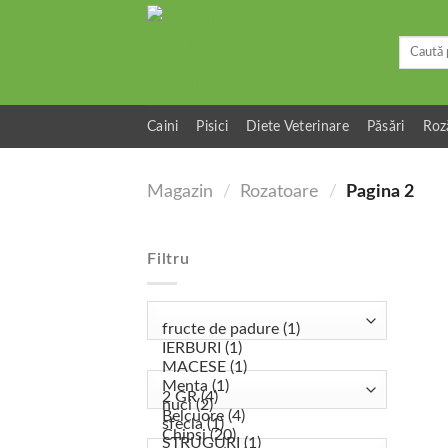
Skip
to
Caută
content
după:
Caini
Pisici
Diete Veterinare
Păsări
Roz
Magazin
/
Rozatoare
/
Pagina 2
Filtru