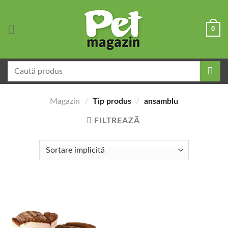
Skip
to
0
content
Caută
după:
Magazin
/
Tip produs
/
ansamblu
FILTREAZĂ