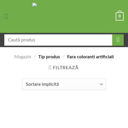
Skip
to
0
content
Caută
după:
Magazin
/
Tip produs
/
Fara coloranti artificiali
FILTREAZĂ