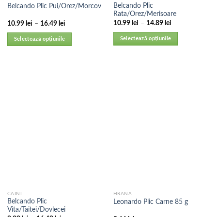
Belcando Plic
Belcando Plic Pui/Orez/Morcov
Rata/Orez/Merisoare
10.99
lei
–
14.89
lei
10.99
lei
–
16.49
lei
Selectează opțiunile
Selectează opțiunile
CAINI
HRANA
Belcando Plic
Leonardo Plic Carne 85 g
Vita/Taitei/Dovlecei