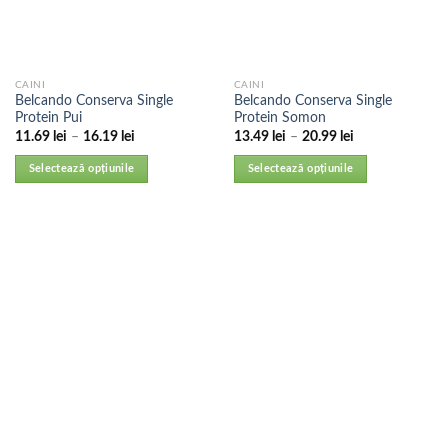
CAINI
CAINI
Belcando Conserva Single
Belcando Conserva Single
Protein Pui
Protein Somon
11.69
lei
–
16.19
lei
13.49
lei
–
20.99
lei
Selectează opțiunile
Selectează opțiunile