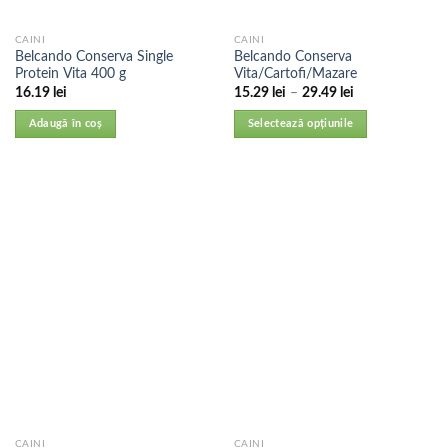
CAINI
CAINI
Belcando Conserva Single
Belcando Conserva
Protein Vita 400 g
Vita/Cartofi/Mazare
16.19
lei
15.29
lei
–
29.49
lei
Adaugă în coș
Selectează opțiunile
CAINI
CAINI