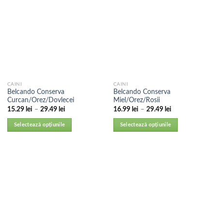
CAINI
CAINI
Belcando Conserva
Belcando Conserva
Curcan/Orez/Dovlecei
Miel/Orez/Rosii
15.29
lei
–
29.49
lei
16.99
lei
–
29.49
lei
Selectează opțiunile
Selectează opțiunile