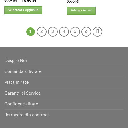
9.89
lei
–
16.49
lei
9.66
lei
Selectează opțiunile
Adaugă în coș
1
2
3
4
5
6
Despre Noi
Comanda si livrare
Plata in rate
Garantii si Service
Confidentialitate
Retragere din contract