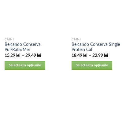
CAINI
CAINI
Belcando Conserva
Belcando Conserva Single
Pui/Rata/Mei
Protein Cal
15.29
lei
–
29.49
lei
18.49
lei
–
22.99
lei
Selectează opțiunile
Selectează opțiunile