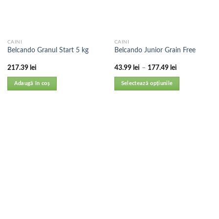
CAINI
CAINI
Belcando Granul Start 5 kg
Belcando Junior Grain Free
217.39
lei
43.99
lei
–
177.49
lei
Adaugă în coș
Selectează opțiunile