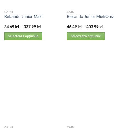
CAINI
CAINI
Belcando Junior Maxi
Belcando Junior Miel/Orez
34.69
lei
–
337.99
lei
46.49
lei
–
403.99
lei
Selectează opțiunile
Selectează opțiunile
CAINI
CAINI