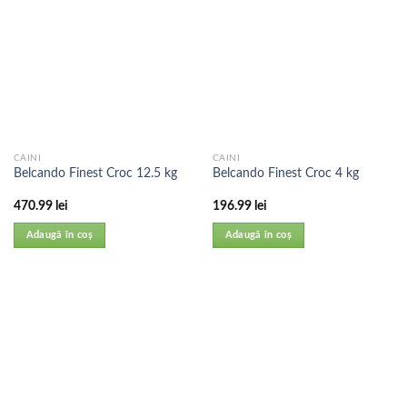
CAINI
CAINI
Belcando Finest Croc 12.5 kg
Belcando Finest Croc 4 kg
470.99
lei
196.99
lei
Adaugă în coș
Adaugă în coș