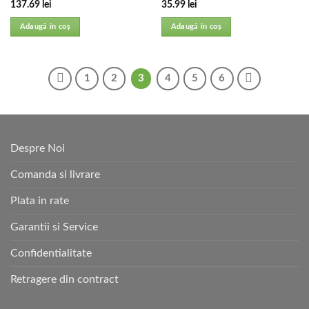
137.69
lei
35.99
lei
Adaugă în coș
Adaugă în coș
1
2
3
4
5
6
Despre Noi
Comanda si livrare
Plata in rate
Garantii si Service
Confidentialitate
Retragere din contract