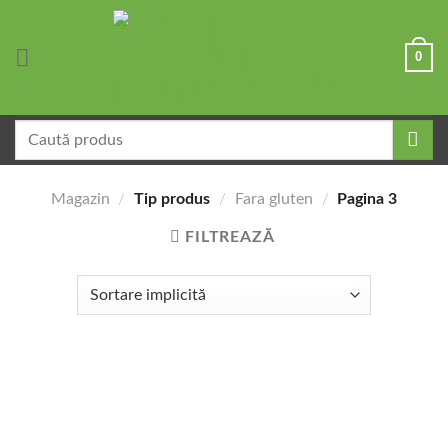
Skip
to
0
content
Caută
după:
Magazin
/
Tip produs
/
Fara gluten
/
Pagina 3
FILTREAZĂ