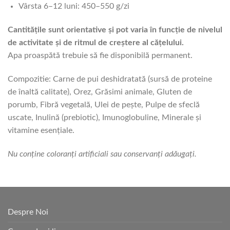
Vârsta 6–12 luni: 450–550 g/zi
Cantitățile sunt orientative și pot varia în funcție de nivelul
de activitate și de ritmul de creștere al cățelului.
Apa proaspătă trebuie să fie disponibilă permanent.
Compozitie: Carne de pui deshidratată (sursă de proteine
de înaltă calitate), Orez, Grăsimi animale, Gluten de
porumb, Fibră vegetală, Ulei de pește, Pulpe de sfeclă
uscate, Inulină (prebiotic), Imunoglobuline, Minerale și
vitamine esențiale.
Nu conține coloranți artificiali sau conservanți adăugați.
Despre Noi