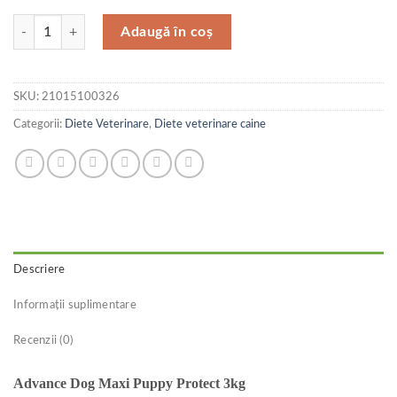
Cantitate Advance Dog Maxi Puppy Protect 3 kg
Adaugă în coș
SKU:
21015100326
Categorii:
Diete Veterinare
,
Diete veterinare caine
Descriere
Informații suplimentare
Recenzii (0)
Advance Dog Maxi Puppy Protect 3kg