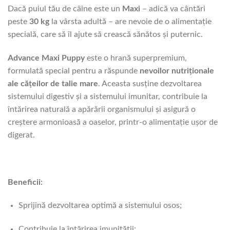
Dacă puiul tău de câine este un
Maxi
– adică va cântări
peste
30 kg
la vârsta adultă – are nevoie de o alimentație
specială, care să îl ajute să crească sănătos și puternic.
Advance Maxi Puppy
este o hrană superpremium,
formulată special pentru a răspunde
nevoilor nutriționale
ale cățeilor de talie mare
. Aceasta susține dezvoltarea
sistemului digestiv și a sistemului imunitar, contribuie la
întărirea naturală a apărării organismului și asigură o
creștere armonioasă a oaselor, printr-o alimentație ușor de
digerat.
Beneficii:
Sprijină dezvoltarea optimă a sistemului osos;
Contribuie la întărirea imunității;