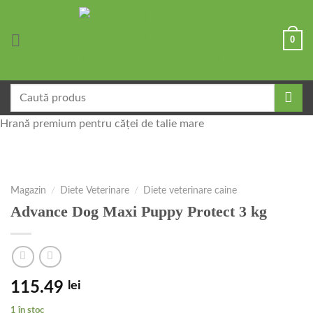
Skip
to
0
content
Caută
după:
Hrană premium pentru căței de talie mare
Magazin
/
Diete Veterinare
/
Diete veterinare caine
Advance Dog Maxi Puppy Protect 3 kg
115.49
lei
1 în stoc