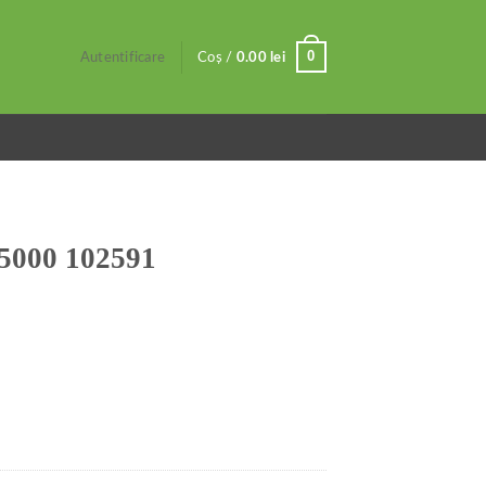
0
Autentificare
Coș /
0.00
lei
 5000 102591