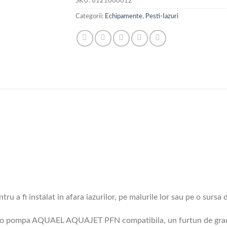
SKU:
8121000012
Categorii:
Echipamente
,
Pesti-Iazuri
ru a fi instalat in afara iazurilor, pe malurile lor sau pe o sursa
ru, o pompa AQUAEL AQUAJET PFN compatibila, un furtun de grad