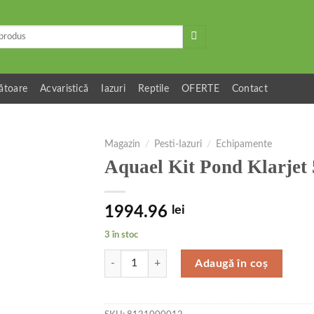
ătoare
Acvaristică
Iazuri
Reptile
OFERTE
Contact
Magazin
/
Pesti-Iazuri
/
Echipamente
Aquael Kit Pond Klarjet
1994.96
lei
3 în stoc
Cantitate Aquael Kit Pond Klarjet 5000 102591
Adaugă în coș