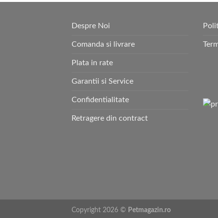
Despre Noi
Poli
Comanda si livrare
Term
Plata in rate
Garantii si Service
Confidentialitate
Retragere din contract
Copyright 2026 ©
Petmagazin.ro