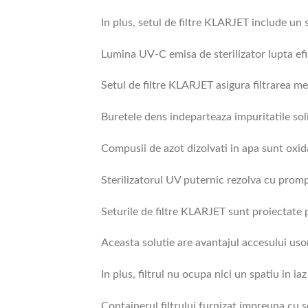
In plus, setul de filtre KLARJET include un s
Lumina UV-C emisa de sterilizator lupta efic
Setul de filtre KLARJET asigura filtrarea mec
Buretele dens indeparteaza impuritatile sol
Compusii de azot dizolvati in apa sunt oxida
Sterilizatorul UV puternic rezolva cu promp
Seturile de filtre KLARJET sunt proiectate pe
Aceasta solutie are avantajul accesului uso
In plus, filtrul nu ocupa nici un spatiu in iaz
Containerul filtrului furnizat impreuna cu s