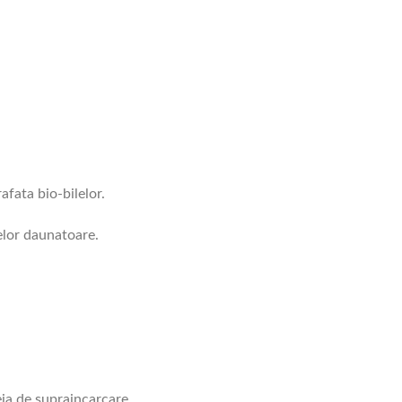
afata bio-bilelor.
relor daunatoare.
eja de supraincarcare.