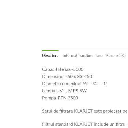
Descriere
Informații suplimentare
Recenzii (0)
Capacitate iaz -5000l
Dimensiuni -60 x 33 x 50
Diametru conexiuni-½” – ¾” – 1”
Lampa UV -UV PS 5W
Pompa-PFN 3500
Setul de filtrare KLARJET este proiectat pent
Filtrul standard KLARJET include un filt