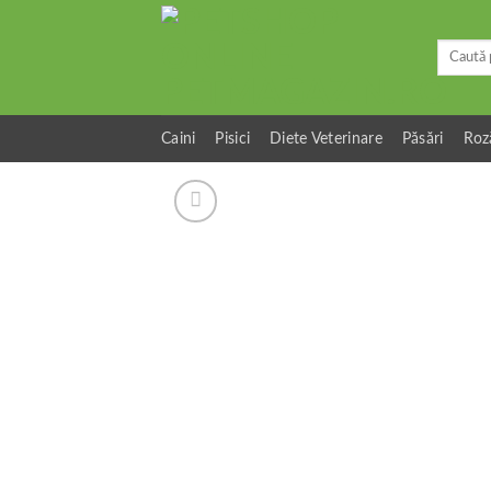
Skip
to
Caută
content
după:
Caini
Pisici
Diete Veterinare
Păsări
Roz