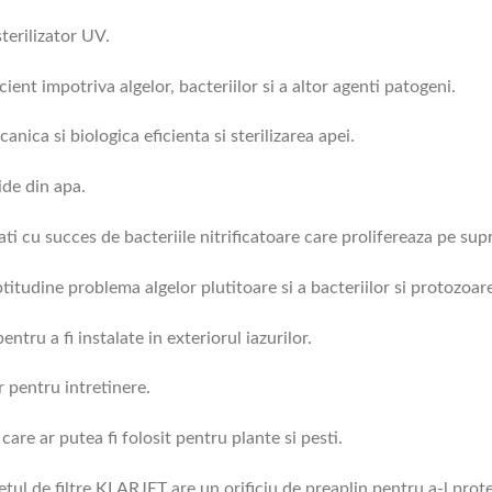
terilizator UV.
ient impotriva algelor, bacteriilor si a altor agenti patogeni.
anica si biologica eficienta si sterilizarea apei.
ide din apa.
ti cu succes de bacteriile nitrificatoare care prolifereaza pe supr
titudine problema algelor plutitoare si a bacteriilor si protozoa
ntru a fi instalate in exteriorul iazurilor.
r pentru intretinere.
 care ar putea fi folosit pentru plante si pesti.
etul de filtre KLARJET are un orificiu de preaplin pentru a-l prot