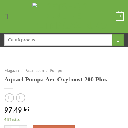
Skip
to
0
content
Caută
după:
Magazin
/
Pesti-Iazuri
/
Pompe
Aquael Pompa Aer Oxyboost 200 Plus
97.49
lei
48 în stoc