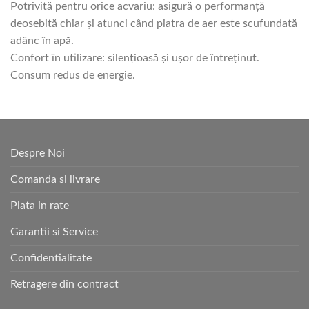
Potrivită pentru orice acvariu: asigură o performanță
deosebită chiar și atunci când piatra de aer este scufundată
adânc în apă.
Confort în utilizare: silențioasă și ușor de întreținut.
Consum redus de energie.
Despre Noi
Comanda si livrare
Plata in rate
Garantii si Service
Confidentialitate
Retragere din contract