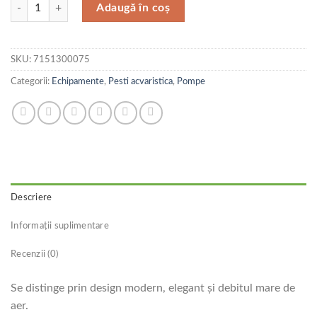
Cantitate Aquael Pompa Aer Oxyboost 200 Plus
Adaugă în coș
SKU:
7151300075
Categorii:
Echipamente
,
Pesti acvaristica
,
Pompe
Descriere
Informații suplimentare
Recenzii (0)
Se distinge prin design modern, elegant și debitul mare de
aer.