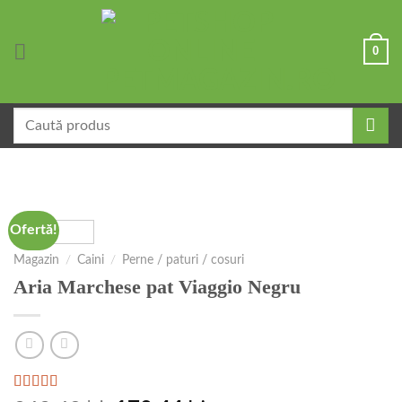
Skip
to
0
content
Caută
după:
Ofertă!
Magazin
/
Caini
/
Perne / paturi / cosuri
Aria Marchese pat Viaggio Negru