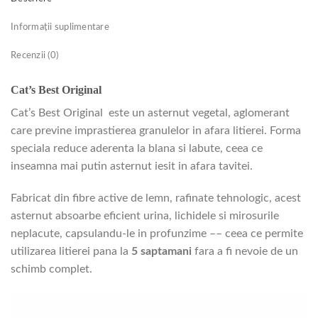
Informații suplimentare
Recenzii (0)
Cat’s Best Original
Cat’s Best Original este un asternut vegetal, aglomerant
care previne imprastierea granulelor in afara litierei. Forma
speciala reduce aderenta la blana si labute, ceea ce
inseamna mai putin asternut iesit in afara tavitei.
Fabricat din fibre active de lemn, rafinate tehnologic, acest
asternut absoarbe eficient urina, lichidele si mirosurile
neplacute, capsulandu-le in profunzime –– ceea ce permite
utilizarea litierei pana la
5 saptamani
fara a fi nevoie de un
schimb complet.