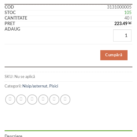
3131000005
105
40 l
223.49
lei
Cumpără
SKU:
Nu se aplică
Categorii:
Nisip/asternut
,
Pisici
Descriere