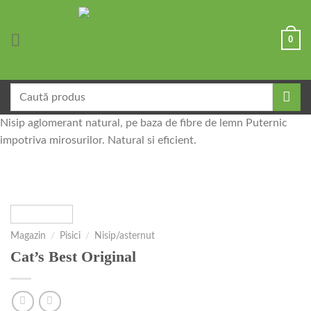
Skip
to
0
content
Caută
după:
Nisip aglomerant natural, pe baza de fibre de lemn Puternic
impotriva mirosurilor. Natural si eficient.
Magazin
/
Pisici
/
Nisip/asternut
Cat’s Best Original