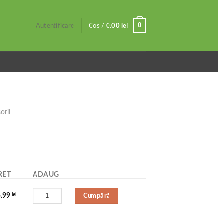
0
Autentificare
Coș /
0.00
lei
orii
RET
ADAUG
Cumpără
5.99
lei