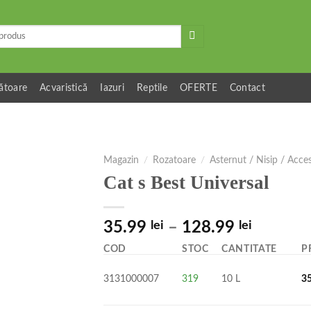
ătoare
Acvaristică
Iazuri
Reptile
OFERTE
Contact
Magazin
/
Rozatoare
/
Asternut / Nisip / Acces
Cat s Best Universal
35.99
lei
–
128.99
lei
COD
STOC
CANTITATE
P
3131000007
319
10 L
3