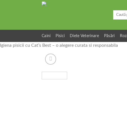
Skip
to
Caută
content
după:
Caini
Pisici
Diete Veterinare
Păsări
Roz
Igiena pisicii cu Cat’s Best – o alegere curata si responsabila