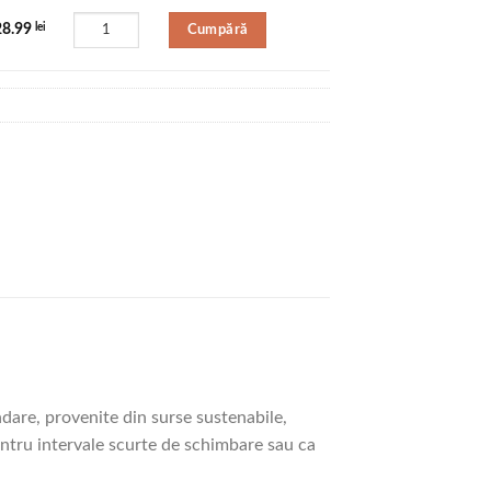
Cumpără
28.99
lei
dare, provenite din surse sustenabile,
entru intervale scurte de schimbare sau ca