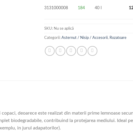
3131000008
184
40 l
1
SKU:
Nu se aplică
Categorii:
Asternut / Nisip / Accesorii
,
Rozatoare
 copaci, deoarece este realizat din materii prime lemnoase secun
plet biodegradabile, contribuind la protejarea mediului. Ideal p
emplu, in jurul adapatorilor).