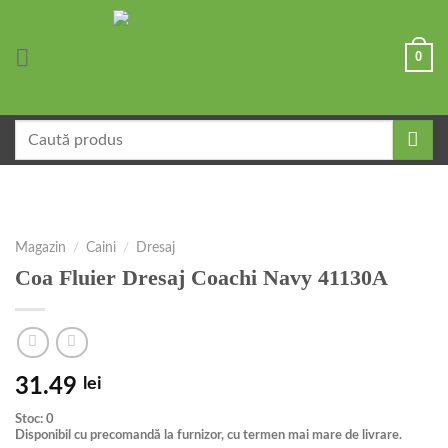
Skip
to
0
content
Caută
după:
Magazin
/
Caini
/
Dresaj
Coa Fluier Dresaj Coachi Navy 41130A
31.49
lei
Stoc: 0
Disponibil cu precomandă la furnizor, cu termen mai mare de livrare.