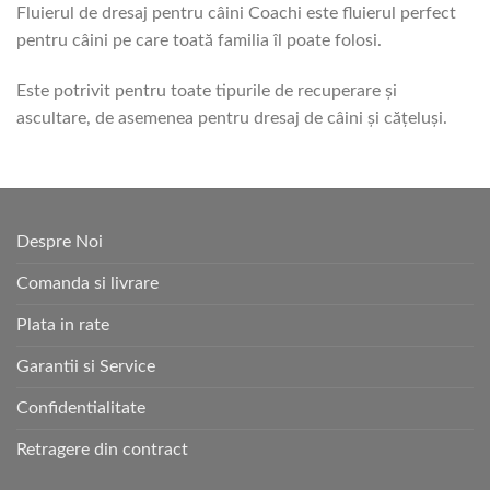
Fluierul de dresaj pentru câini Coachi este fluierul perfect
pentru câini pe care toată familia îl poate folosi.
Este potrivit pentru toate tipurile de recuperare și
ascultare, de asemenea pentru dresaj de câini și cățeluși.
Despre Noi
Comanda si livrare
Plata in rate
Garantii si Service
Confidentialitate
Retragere din contract