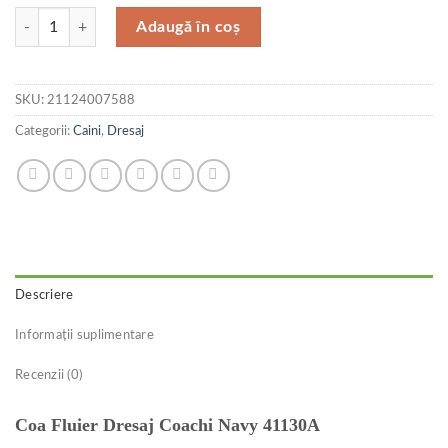
Cantitate Coa Fluier Dresaj Coachi Navy 41130A
Adaugă în coș
SKU:
21124007588
Categorii:
Caini
,
Dresaj
Descriere
Informații suplimentare
Recenzii (0)
Coa Fluier Dresaj Coachi Navy 41130A