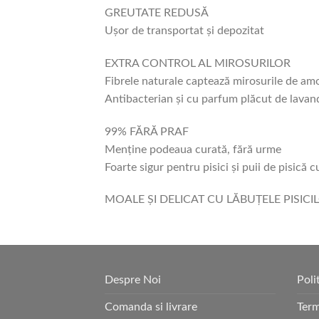
GREUTATE REDUSĂ
Ușor de transportat și depozitat
EXTRA CONTROL AL MIROSURILOR
Fibrele naturale captează mirosurile de amo
Antibacterian și cu parfum plăcut de lavan
99% FĂRĂ PRAF
Menține podeaua curată, fără urme
Foarte sigur pentru pisici și puii de pisică c
MOALE ȘI DELICAT CU LĂBUȚELE PISICI
Despre Noi
Poli
Comanda si livrare
Term