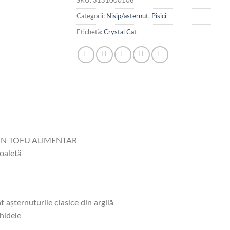
SKU:
3131000106
Categorii:
Nisip/asternut
,
Pisici
Etichetă:
Crystal Cat
IN TOFU ALIMENTAR
toaletă
așternuturile clasice din argilă
hidele