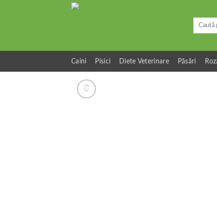
Skip
to
Caută
content
după:
Caini
Pisici
Diete Veterinare
Păsări
Roz