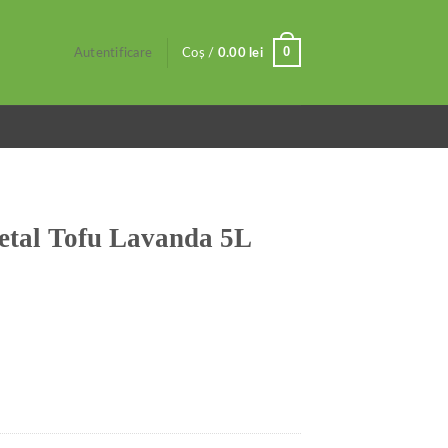
0
Autentificare
Coș /
0.00
lei
getal Tofu Lavanda 5L
nda 5L