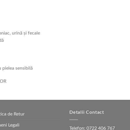
niac, urină și fecale
dă
u pielea sensibilă
LOR
Detalii Contact
tica de Retur
eni Legali
Telefon:
0722 406 767