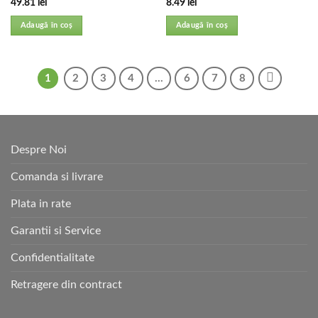
49.81
lei
8.49
lei
Adaugă în coș
Adaugă în coș
1
2
3
4
…
6
7
8
Despre Noi
Comanda si livrare
Plata in rate
Garantii si Service
Confidentialitate
Retragere din contract