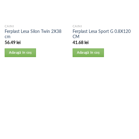
CAINI
CAINI
Ferplast Lesa Silon Twin 2X38
Ferplast Lesa Sport G 0.8X120
cm
CM
56.49
lei
41.68
lei
Adaugă în coș
Adaugă în coș