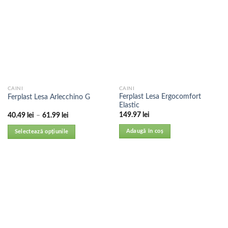
CAINI
CAINI
Ferplast Lesa Ergocomfort
Ferplast Lesa Arlecchino G
Elastic
149.97
lei
40.49
lei
–
61.99
lei
Adaugă în coș
Selectează opțiunile