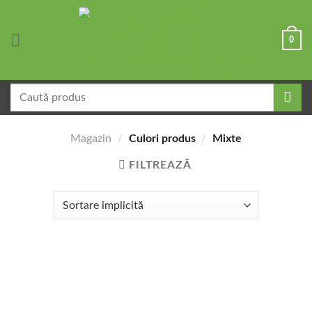
Skip
to
0
content
Caută
după:
Magazin
/
Culori produs
/
Mixte
FILTREAZĂ