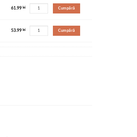
Cumpără
61.99
lei
Cumpără
53.99
lei