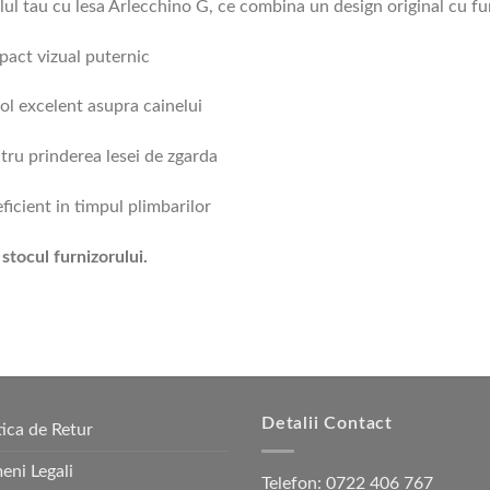
telul tau cu lesa Arlecchino G, ce combina un design original cu f
mpact vizual puternic
ol excelent asupra cainelui
ntru prinderea lesei de zgarda
eficient in timpul plimbarilor
stocul furnizorului.
Detalii Contact
tica de Retur
eni Legali
Telefon:
0722 406 767