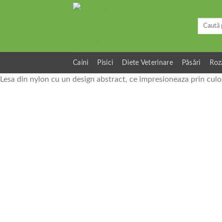
Skip
to
Caută
content
după:
Caini
Pisici
Diete Veterinare
Păsări
Roz
Lesa din nylon cu un design abstract, ce impresioneaza prin culor