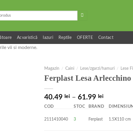
ătoare
Acvaristică
Iazuri
Reptile
OFERTE
Contact
ile vii si moderne.
Magazin
/
Caini
/
Lese/zgarzi/hamuri
/
Lese F
Ferplast Lesa Arlecchino
40.49
lei
–
61.99
lei
COD
STOC
BRAND
DIMENSIU
2111410040
3
Ferplast
1.5X110 cm