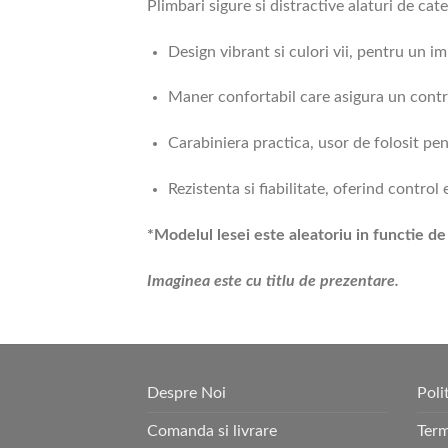
Plimbari sigure si distractive alaturi de ca
Design vibrant si culori vii, pentru un i
Maner confortabil care asigura un contr
Carabiniera practica, usor de folosit pe
Rezistenta si fiabilitate, oferind control 
*Modelul lesei este aleatoriu in functie de 
Imaginea este cu titlu de prezentare.
Despre Noi
Poli
Comanda si livrare
Term