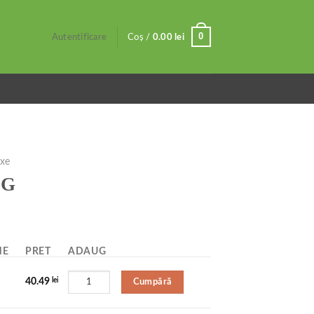
0
Autentificare
Coș /
0.00
lei
ixe
 G
NE
PRET
ADAUG
Cumpără
40.49
lei