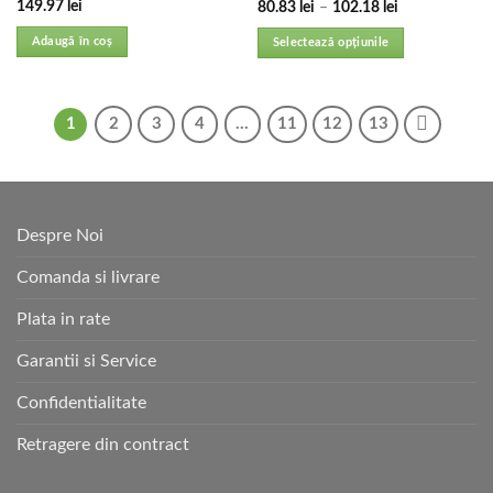
149.97
lei
80.83
lei
–
102.18
lei
Adaugă în coș
Selectează opțiunile
1
2
3
4
…
11
12
13
Despre Noi
Comanda si livrare
Plata in rate
Garantii si Service
Confidentialitate
Retragere din contract