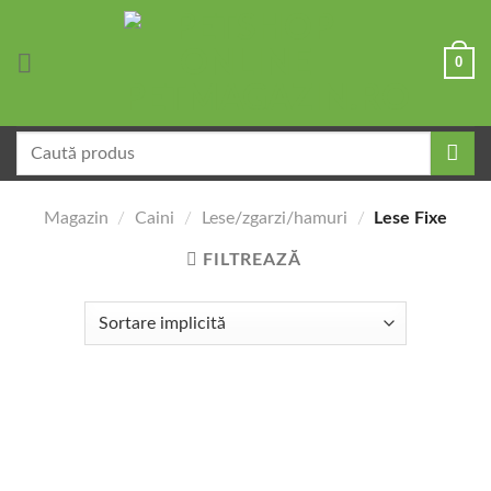
Skip
to
0
content
Caută
după:
Magazin
/
Caini
/
Lese/zgarzi/hamuri
/
Lese Fixe
FILTREAZĂ