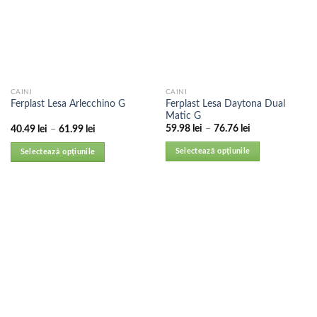
CAINI
CAINI
Ferplast Lesa Daytona Dual
Ferplast Lesa Arlecchino G
Matic G
59.98
lei
–
76.76
lei
40.49
lei
–
61.99
lei
Selectează opțiunile
Selectează opțiunile