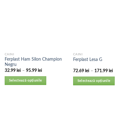
CAINI
CAINI
Ferplast Ham Silon Champion
Ferplast Lesa G
Negru
32.99
lei
–
95.99
lei
72.69
lei
–
171.99
lei
Selectează opțiunile
Selectează opțiunile