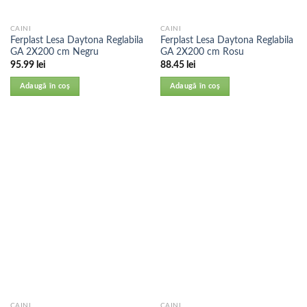
CAINI
CAINI
Ferplast Lesa Daytona Reglabila
Ferplast Lesa Daytona Reglabila
GA 2X200 cm Negru
GA 2X200 cm Rosu
95.99
lei
88.45
lei
Adaugă în coș
Adaugă în coș
CAINI
CAINI