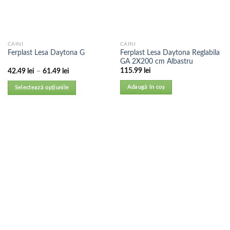
CAINI
CAINI
Ferplast Lesa Daytona Reglabila
Ferplast Lesa Daytona G
GA 2X200 cm Albastru
115.99
lei
42.49
lei
–
61.49
lei
Adaugă în coș
Selectează opțiunile