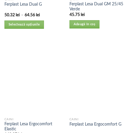
Ferplast Lesa Dual GM 25/45
Ferplast Lesa Dual G
Verde
45.75
lei
50.32
lei
–
64.56
lei
Adaugă în coș
Selectează opțiunile
CAINI
CAINI
Ferplast Lesa Ergocomfort
Ferplast Lesa Ergocomfort G
Elastic