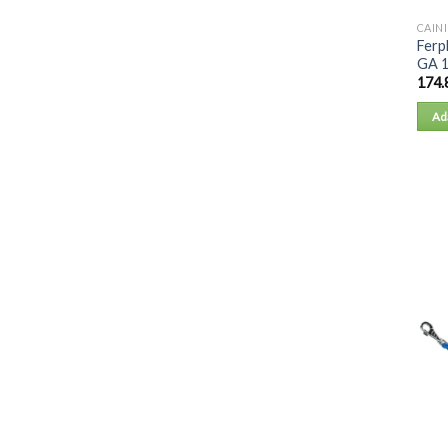
CAINI
Ferp
GA 1
174.
Ad