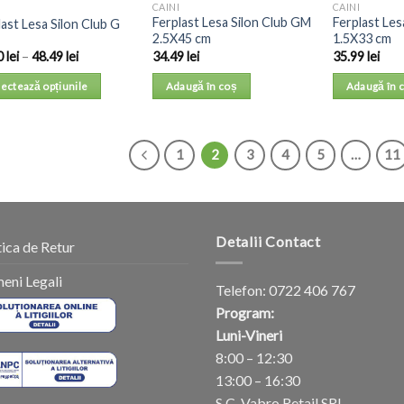
CAINI
CAINI
Ferplast Lesa Silon Club GM
Ferplast Les
last Lesa Silon Club G
2.5X45 cm
1.5X33 cm
0
lei
–
48.49
lei
34.49
lei
35.99
lei
lectează opțiunile
Adaugă în coș
Adaugă în 
1
2
3
4
5
…
11
Detalii Contact
tica de Retur
eni Legali
Telefon:
0722 406 767
Program:
Luni-Vineri
8:00 – 12:30
13:00 – 16:30
S.C. Vabro Retail SRL