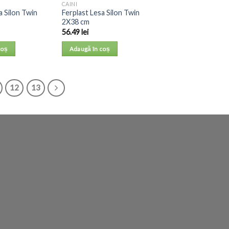
CAINI
a Silon Twin
Ferplast Lesa Silon Twin
2X38 cm
56.49
lei
coș
Adaugă în coș
12
13