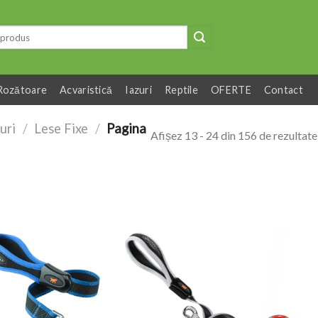
Rozătoare
Acvaristică
Iazuri
Reptile
OFERTE
Contact
uri
/
Lese Fixe
/
Pagina
Afișez 13 - 24 din 156 de rezultate