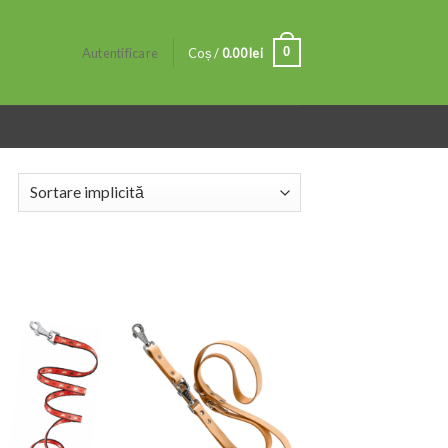
0
Autentificare
Coș /
0.00
lei