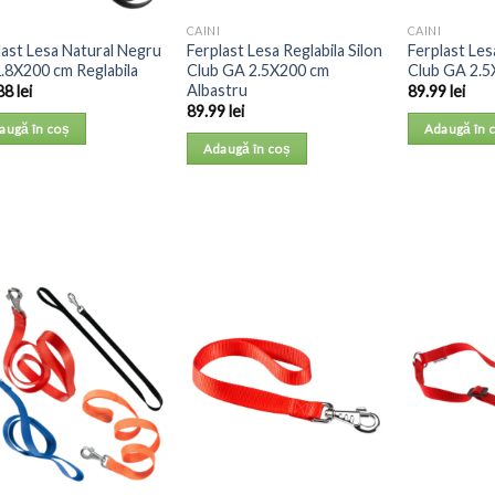
CAINI
CAINI
last Lesa Natural Negru
Ferplast Lesa Reglabila Silon
Ferplast Les
.8X200 cm Reglabila
Club GA 2.5X200 cm
Club GA 2.5
Albastru
88
lei
89.99
lei
89.99
lei
augă în coș
Adaugă în 
Adaugă în coș