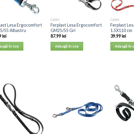
CAINI
CAINI
last Lesa Ergocomfort
Ferplast Lesa Ergocomfort
Ferplast Les
/55 Albastru
GM25/55 Gri
1.5X110 cm
9
lei
87.99
lei
39.99
lei
augă în coș
Adaugă în coș
Adaugă în 