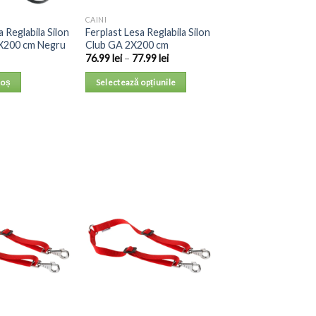
CAINI
a Reglabila Silon
Ferplast Lesa Reglabila Silon
X200 cm Negru
Club GA 2X200 cm
76.99
lei
–
77.99
lei
coș
Selectează opțiunile