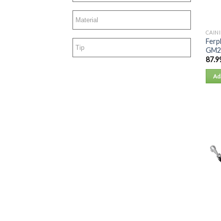
CAINI
Ferp
GM25
87.9
Ad