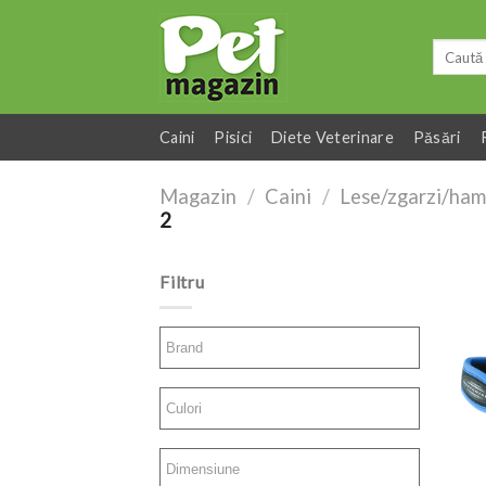
Skip
to
Caută
content
după:
Caini
Pisici
Diete Veterinare
Păsări
Magazin
/
Caini
/
Lese/zgarzi/ham
2
Filtru