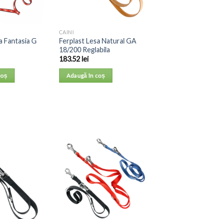
CAINI
a Fantasia G
Ferplast Lesa Natural GA
18/200 Reglabila
183.52
lei
coș
Adaugă în coș