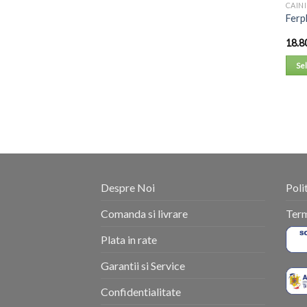
CAINI
Ferp
18.8
Se
Despre Noi
Poli
Comanda si livrare
Term
Plata in rate
Garantii si Service
Confidentialitate