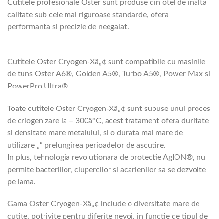
Cutitele profesionale Oster sunt produse din otel de inalta
calitate sub cele mai riguroase standarde, ofera
performanta si precizie de neegalat.
Cutitele Oster Cryogen-Xâ„¢ sunt compatibile cu masinile
de tuns Oster A6®, Golden A5®, Turbo A5®, Power Max si
PowerPro Ultra®.
Toate cutitele Oster Cryogen-Xâ„¢ sunt supuse unui proces
de criogenizare la – 300â°C, acest tratament ofera duritate
si densitate mare metalului, si o durata mai mare de
utilizare „“ prelungirea perioadelor de ascutire.
In plus, tehnologia revolutionara de protectie AgION®, nu
permite bacteriilor, ciupercilor si acarienilor sa se dezvolte
pe lama.
Gama Oster Cryogen-Xâ„¢ include o diversitate mare de
cutite, potrivite pentru diferite nevoi, in functie de tipul de