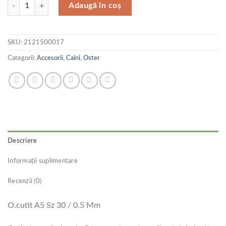
Cantitate CUTIT A5 SZ 30 / 0.5 mm
Adaugă în coș
SKU:
2121500017
Categorii:
Accesorii
,
Caini
,
Oster
Descriere
Informații suplimentare
Recenzii (0)
O.cutit A5 Sz 30 / 0.5 Mm