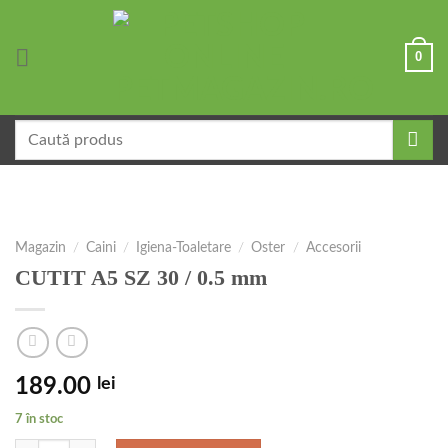
Skip
to
0
content
Caută
după:
Magazin
/
Caini
/
Igiena-Toaletare
/
Oster
/
Accesorii
CUTIT A5 SZ 30 / 0.5 mm
189.00
lei
7 în stoc