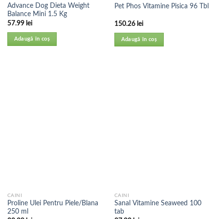
Advance Dog Dieta Weight
Pet Phos Vitamine Pisica 96 Tbl
Balance Mini 1.5 Kg
57.99
lei
150.26
lei
Adaugă în coș
Adaugă în coș
CAINI
CAINI
Proline Ulei Pentru Piele/Blana
Sanal Vitamine Seaweed 100
250 ml
tab