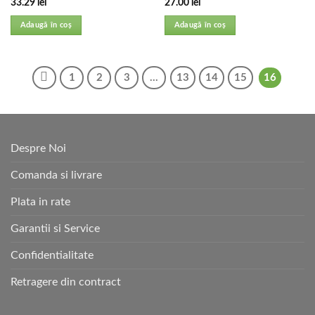
33.29
lei
27.00
lei
Adaugă în coș
Adaugă în coș
1
2
3
…
13
14
15
16
Despre Noi
Comanda si livrare
Plata in rate
Garantii si Service
Confidentialitate
Retragere din contract