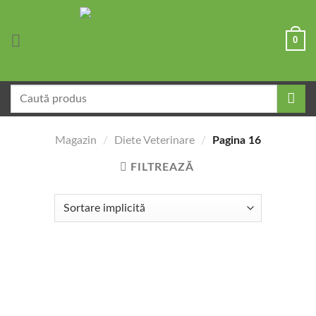
Skip
to
0
content
Caută
după:
Magazin
/
Diete Veterinare
/
Pagina 16
FILTREAZĂ