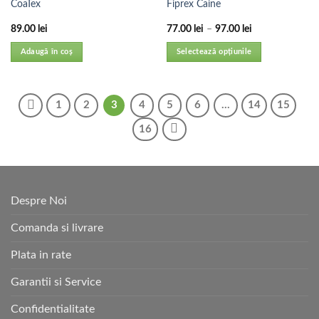
CoaTex
Fiprex Caine
89.00
lei
77.00
lei
–
97.00
lei
Adaugă în coș
Selectează opțiunile
1
2
3
4
5
6
…
14
15
16
Despre Noi
Comanda si livrare
Plata in rate
Garantii si Service
Confidentialitate