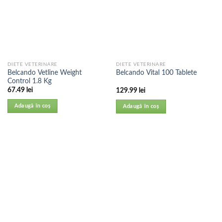
DIETE VETERINARE
DIETE VETERINARE
Belcando Vetline Weight
Belcando Vital 100 Tablete
Control 1.8 Kg
67.49
lei
129.99
lei
Adaugă în coș
Adaugă în coș