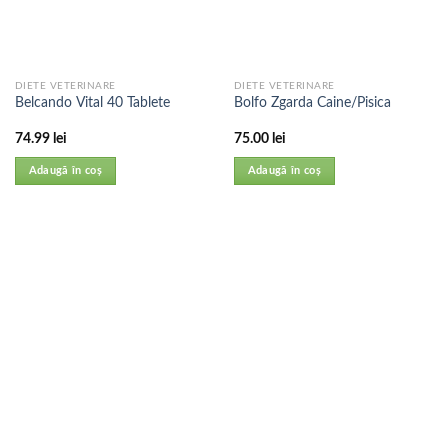
DIETE VETERINARE
DIETE VETERINARE
Belcando Vital 40 Tablete
Bolfo Zgarda Caine/Pisica
74.99
lei
75.00
lei
Adaugă în coș
Adaugă în coș