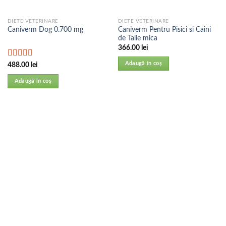
DIETE VETERINARE
DIETE VETERINARE
Caniverm Pentru Pisici si Caini
Caniverm Dog 0.700 mg
de Talie mica
366.00
lei
Evaluat la
Adaugă în coș
488.00
lei
5.00
din 5
Adaugă în coș