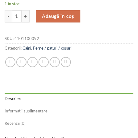
1 în stoc
Cantitate Ferplast Casuta Alveo Small
Adaugă în coș
SKU:
4101100092
Categorii:
Caini
,
Perne / paturi / cosuri
Descriere
Informații suplimentare
Recenzii (0)