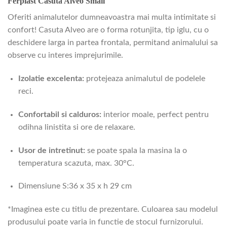
Ferplast Casuta Alveo Small
Oferiti animalutelor dumneavoastra mai multa intimitate si
confort! Casuta Alveo are o forma rotunjita, tip iglu, cu o
deschidere larga in partea frontala, permitand animalului sa
observe cu interes imprejurimile.
Izolatie excelenta:
protejeaza animalutul de podelele
reci.
Confortabil si calduros:
interior moale, perfect pentru
odihna linistita si ore de relaxare.
Usor de intretinut:
se poate spala la masina la o
temperatura scazuta, max. 30°C.
Dimensiune S:36 x 35 x h 29 cm
*Imaginea este cu titlu de prezentare. Culoarea sau modelul
produsului poate varia in functie de stocul furnizorului.