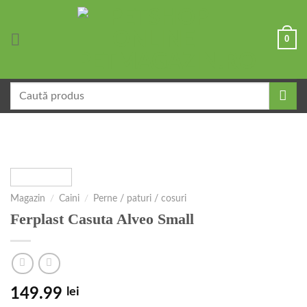
Skip
to
0
content
Caută
după:
Magazin
/
Caini
/
Perne / paturi / cosuri
Ferplast Casuta Alveo Small
149.99
lei