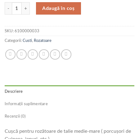
Cantitate Ferplast Cusca Rabbit 100 Delux
Adaugă în coș
SKU:
6100000033
Categorii:
Custi
,
Rozatoare
Descriere
Informații suplimentare
Recenzii (0)
Cuşcă pentru rozătoare de talie medie-mare ( porcuşori de