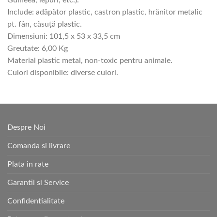
Guineea, iepuri, etc.).
Include: adăpător plastic, castron plastic, hrănitor metalic
pt. fân, căsuţă plastic.
Dimensiuni: 101,5 x 53 x 33,5 cm
Greutate: 6,00 Kg
Material plastic metal, non-toxic pentru animale.
Culori disponibile: diverse culori.
Despre Noi
Comanda si livrare
Plata in rate
Garantii si Service
Confidentialitate