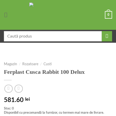
Skip
to
0
content
Caută
după:
Magazin
/
Rozatoare
/
Custi
Ferplast Cusca Rabbit 100 Delux
581.60
lei
Stoc: 0
Disponibil cu precomandă la furnizor, cu termen mai mare de livrare.