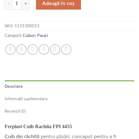
Cantitate Ferplast Cuib Rachita FPI 4455
Adaugă în coș
SKU:
5131300013
Categorii:
Cuiburi
,
Pasari
Descriere
Informații suplimentare
Recenzii (0)
Ferplast Cuib Rachita FPI 4455
Cuib din răchită
pentru păsări, conceput pentru a fi