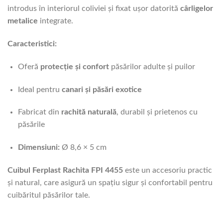
introdus în interiorul coliviei și fixat ușor datorită
cârligelor
metalice
integrate.
Caracteristici:
Oferă
protecție și confort
păsărilor adulte și puilor
Ideal pentru
canari și păsări exotice
Fabricat din
rachită naturală
, durabil și prietenos cu
păsările
Dimensiuni:
Ø 8,6 × 5 cm
Cuibul Ferplast Rachita FPI 4455
este un accesoriu practic
și natural, care asigură un spațiu sigur și confortabil pentru
cuibăritul păsărilor tale.