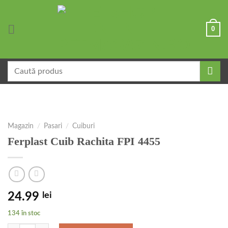
Skip
to
0
content
Caută
după:
Magazin
/
Pasari
/
Cuiburi
Ferplast Cuib Rachita FPI 4455
24.99
lei
134 în stoc