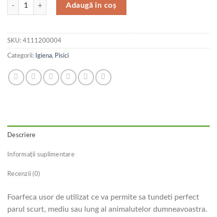
Cantitate Ferplast Foarfeca 16 cm GRO 5988
Adaugă în coș
SKU:
4111200004
Categorii:
Igiena
,
Pisici
Descriere
Informații suplimentare
Recenzii (0)
Foarfeca usor de utilizat ce va permite sa tundeti perfect
parul scurt, mediu sau lung al animalutelor dumneavoastra.