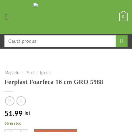
Skip
to
0
content
Caută
după:
Magazin
/
Pisici
/
Igiena
Ferplast Foarfeca 16 cm GRO 5988
51.99
lei
66 în stoc