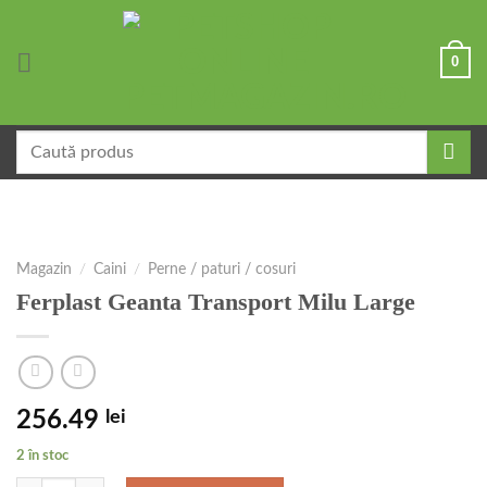
Skip
to
0
content
Caută
după:
Magazin
/
Caini
/
Perne / paturi / cosuri
Ferplast Geanta Transport Milu Large
256.49
lei
2 în stoc