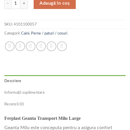
Cantitate Ferplast Geanta Transport Milu Large
Adaugă în coș
SKU:
4101100057
Categorii:
Caini
,
Perne / paturi / cosuri
Descriere
Informații suplimentare
Recenzii (0)
Ferplast Geanta Transport Milu Large
Geanta Milu este conceputa pentru a asigura confort