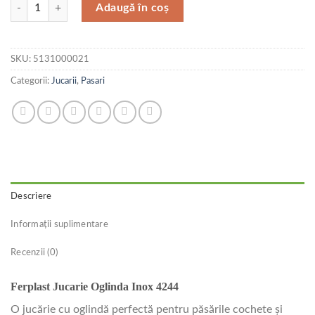
Cantitate Ferplast Jucarie Oglinda Inox Mare 4244
Adaugă în coș
SKU:
5131000021
Categorii:
Jucarii
,
Pasari
Descriere
Informații suplimentare
Recenzii (0)
Ferplast Jucarie Oglinda Inox 4244
O jucărie cu oglindă perfectă pentru păsările cochete și