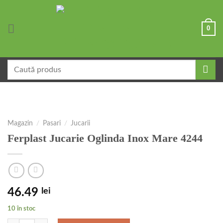
Skip
to
0
content
Caută
după:
Magazin
/
Pasari
/
Jucarii
Ferplast Jucarie Oglinda Inox Mare 4244
46.49
lei
10 în stoc