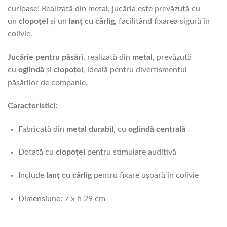
curioase! Realizată din metal, jucăria este prevăzută cu
un
clopoțel
și un
lanț cu cârlig
, facilitând fixarea sigură în
colivie.
Jucărie pentru păsări
, realizată din
metal
, prevăzută
cu
oglindă
și
clopoțel
, ideală pentru divertismentul
păsărilor de companie.
Caracteristici:
Fabricată din
metal durabil
, cu
oglindă centrală
Dotată cu
clopoțel
pentru stimulare auditivă
Include
lanț cu cârlig
pentru fixare ușoară în colivie
Dimensiune: 7 x h 29 cm