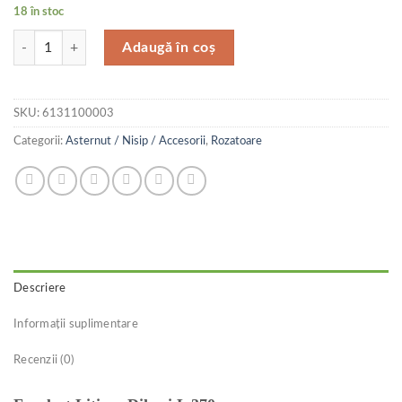
18 în stoc
Cantitate Ferplast Litiera Dihori L 370
Adaugă în coș
SKU:
6131100003
Categorii:
Asternut / Nisip / Accesorii
,
Rozatoare
Descriere
Informații suplimentare
Recenzii (0)