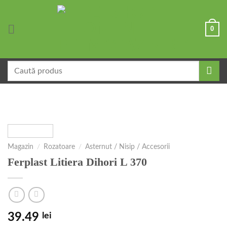
Skip
to
0
content
Caută
după:
Magazin
/
Rozatoare
/
Asternut / Nisip / Accesorii
Ferplast Litiera Dihori L 370
39.49
lei