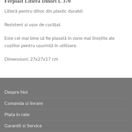
Ferplast Litiera Dihori L 370
Litieră pentru dihor din plastic durabil.
Rezistent și ușor de curățat.
Este cel mai bine să fie plasată în zone mai liniștite ale
cuștilor pentru ușurință în utilizare.
Dimensiuni: 27x27x17 cm
Despre Noi
Comanda si livrare
Plata in rate
Garantii si Service