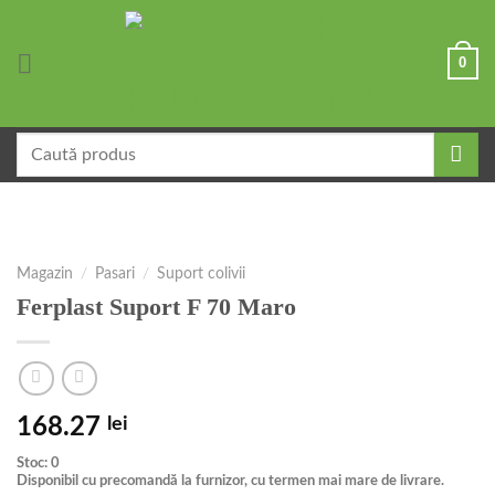
Skip
to
0
content
Caută
după:
Magazin
/
Pasari
/
Suport colivii
Ferplast Suport F 70 Maro
168.27
lei
Stoc: 0
Disponibil cu precomandă la furnizor, cu termen mai mare de livrare.