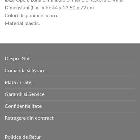
Ibiza Open, Luna 3, Palladio 3, Piano 3, Rekord 3, Villa.
Dimensiuni (L x l x h): 44 x 23,50 x 72 cm.
Culori disponibile: maro.
Material plastic.
Despre Noi
Comanda si livrare
Plata in rate
Garantii si Service
Confidentialitate
Retragere din contract
Politica de Retur