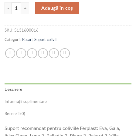
Cantitate Ferplast Suport F 70 Maro
Adaugă în coș
SKU:
5131600016
Categorii:
Pasari
,
Suport colivii
Descriere
Informații suplimentare
Recenzii (0)
Suport recomandat pentru coliviile Ferplast: Eva, Gala,