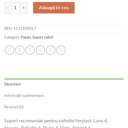
Cantitate Ferplast Suport F 71 Gri
Adaugă în coș
SKU:
5131600017
Categorii:
Pasari
,
Suport colivii
Descriere
Informații suplimentare
Recenzii (0)
Suport recomandat pentru coliviile Ferplast: Luna 4,