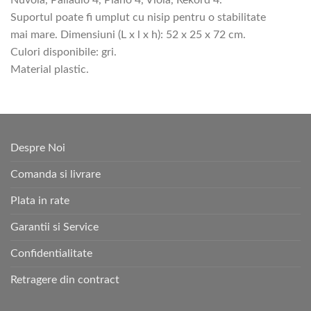
Nuvola, Palladio 4, Piano 4, Viola, Rekord 4.
Suportul poate fi umplut cu nisip pentru o stabilitate
mai mare. Dimensiuni (L x l x h): 52 x 25 x 72 cm.
Culori disponibile: gri.
Material plastic.
Despre Noi
Comanda si livrare
Plata in rate
Garantii si Service
Confidentialitate
Retragere din contract