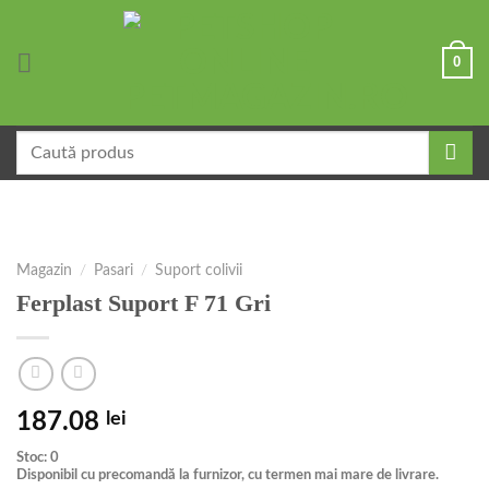
Skip
to
0
content
Caută
după:
Magazin
/
Pasari
/
Suport colivii
Ferplast Suport F 71 Gri
187.08
lei
Stoc: 0
Disponibil cu precomandă la furnizor, cu termen mai mare de livrare.