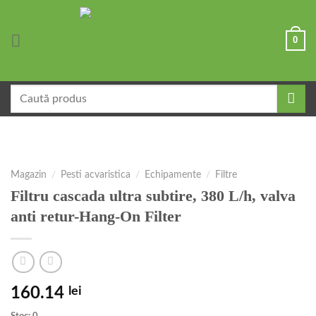
Skip
to
0
content
Caută
după:
Magazin
/
Pesti acvaristica
/
Echipamente
/
Filtre
Filtru cascada ultra subtire, 380 L/h, valva
anti retur-Hang-On Filter
160.14
lei
Stoc: 0