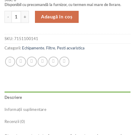
Disponibil cu precomandă la furnizor, cu termen mai mare de livrare.
Cantitate Filtru cascada ultra subtire, 380 L/h, valva anti retur-Hang-On
Adaugă în coș
SKU:
7151100141
Categorii:
Echipamente
,
Filtre
,
Pesti acvaristica
Descriere
Informații suplimentare
Recenzii (0)