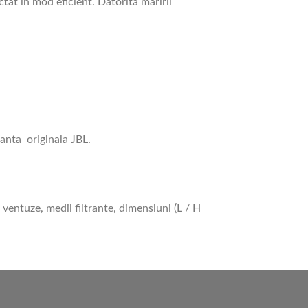
tat in mod eficient. Datorita maririi
ranta originala JBL.
 ventuze, medii filtrante, dimensiuni (L / H