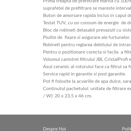
Prima treapta de preflitrare marita cu 100%
suprafetei de prefiltrare se mareste interva
Buton de amorsare rapida inclus in capul 
Testat TUV, cu un consum de energie de d
Bloc de robineti detasabil prevazuti cu sis
Piulite de fixare si asigurare ale furtunelor.
Robineti pentru reglarea debitului de intrar
Pentru o pozitionare corecta si facila a filt
Volumul canistrei filtrului JBL CristalProfi
Axul ceramic al rotorului face ca filtrul sa 
Service rapid in garantie si post garantie.
Pot fi folosite la acvariile de apa dulce, sara
Conținutul pachetului: unitate de filtrare e
/ W): 20 x 23,5 x 46 cm.
Despre Noi
Poli