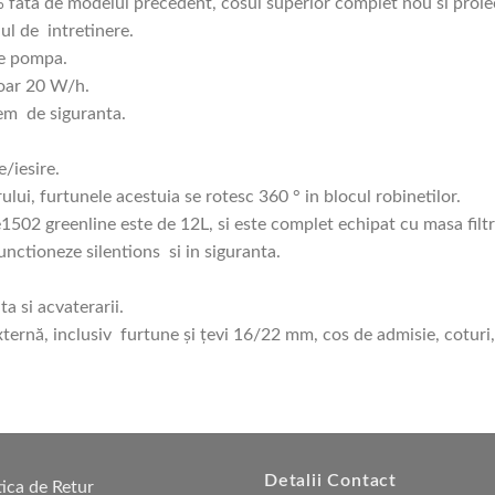
 fata de modelul precedent, cosul superior complet nou si proiec
lul de intretinere.
de pompa.
oar 20 W/h.
tem de siguranta.
e/iesire.
rului, furtunele acestuia se rotesc 360 ° in blocul robinetilor.
 e1502 greenline este de 12L, si este complet echipat cu masa filt
functioneze silentions si in siguranta.
ta si acvaterarii.
xternă, inclusiv furtune și țevi 16/22 mm, cos de admisie, coturi,
Detalii Contact
tica de Retur