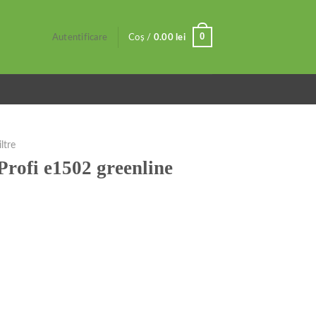
0
Autentificare
Coș /
0.00
lei
iltre
Profi e1502 greenline
enline 200-700 l