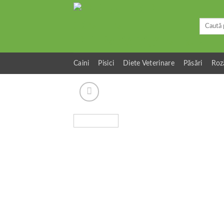
Skip
to
Caută
content
după:
Caini
Pisici
Diete Veterinare
Păsări
Roz