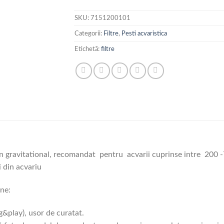
SKU:
7151200101
Categorii:
Filtre
,
Pesti acvaristica
Etichetă:
filtre
ern gravitational, recomandat pentru acvarii cuprinse intre 200 
i din acvariu
ine:
&play), usor de curatat.