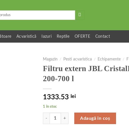
ătoare
Acvaristică
Iazuri
Reptile
OFERTE
Contact
Magazin
/
Pesti acvaristica
/
Echipamente
/
F
Filtru extern JBL Cristal
200-700 l
1333.53
lei
1 în stoc
Cantitate Filtru extern JBL CristalProfi e1502 gre
Adaugă în coș