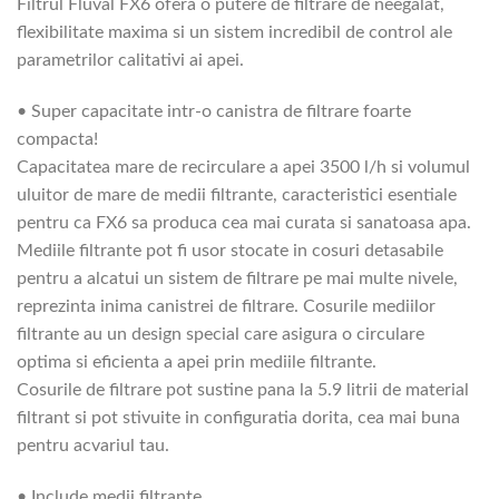
Filtrul Fluval FX6 ofera o putere de filtrare de neegalat,
flexibilitate maxima si un sistem incredibil de control ale
parametrilor calitativi ai apei.
• Super capacitate intr-o canistra de filtrare foarte
compacta!
Capacitatea mare de recirculare a apei 3500 l/h si volumul
uluitor de mare de medii filtrante, caracteristici esentiale
pentru ca FX6 sa produca cea mai curata si sanatoasa apa.
Mediile filtrante pot fi usor stocate in cosuri detasabile
pentru a alcatui un sistem de filtrare pe mai multe nivele,
reprezinta inima canistrei de filtrare. Cosurile mediilor
filtrante au un design special care asigura o circulare
optima si eficienta a apei prin mediile filtrante.
Cosurile de filtrare pot sustine pana la 5.9 litrii de material
filtrant si pot stivuite in configuratia dorita, cea mai buna
pentru acvariul tau.
• Include medii filtrante