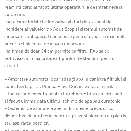
reaminti cand ai facut ultima operatiunile de intretinere si
curatenie.
Toate caracteristicile inovative alaturi de sistemul de
inchidere al valvelor tip Aqua Stop si sistemul automat de
amorsare sunt special concepute pentru a spori si mai mult
bucuria si placerea de a avea un acvariu.
Inaltimea de doar 54 cm permite ca filtrul FX6 sa se
potriveasca in majoritatea tipurilor de standuri pentru
acvarii.
– Amorsare automata: doar adaugi apa in canistra filtrului si
conectezi la priza. Pompa Fluval Smart va face restul.
– Indicator memento pentru intretinere: iti va aminti cand
ai facut ulrtima data ultimul schimb de apa sau curatenie
– Sistemul de aspirare a apei in filtru este prevazut cu
dispozitive de protectie pentru a preveni blocarea cu pietris
sau aspirarea pestilor.
– Duze de evacuare a apei multi-directionale, pot fi ajustate