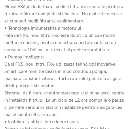
Fluval FX6 include toate mediile filtrante esentiale pentru a
furniza o filtrare completa si eficienta. Nu mai este necesar
sa cumperi medii filtrante suplimentare.
• Tehnologie imbunatatita a motorului
Fata de FX5, noul filtru FX6 este dotat cu un cap motor
mult mai eficient, pentru o mai buna performanta cu un
consum cu 10% mai mic decat al predecesorului sau.
• Pompa inteligenta
Ca si FX5, noul filtru FX6 utilizeaza tehnologii inovative
Smart, care monitorizeaza in mod continuu pompa,
masoara constant viteza si forta rotorului pentru a asigura
debit puternic si constant.
Sistemul de filtrare se autoamorseaza si elimina aerul captiv
in instalatia filtrului. La un ciclu de 12 ore pompa ia o pauza
si permite aerului sa iasa din instalatie pentru a asigura cea
mai eficienta filtrare a apei.
• Instalare rapida si intretinere usoara
Pentru ca intretinerea sa fie foarte usoara, FX6 iti va