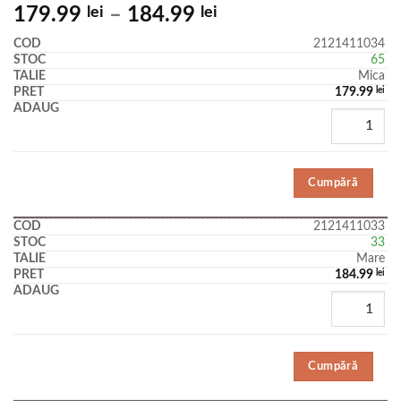
Evaluat la
179.99
lei
–
184.99
lei
5.00
din 5
pe baza unei
2121411034
singure
65
evaluări
Mica
179.99
lei
Cumpără
2121411033
33
Mare
184.99
lei
Cumpără