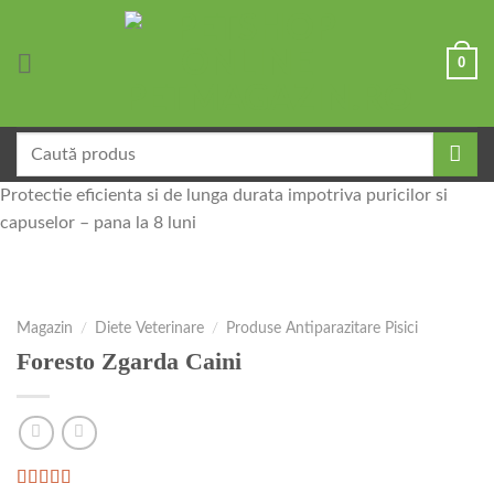
Skip
to
0
content
Caută
după:
Protectie eficienta si de lunga durata impotriva puricilor si
capuselor – pana la 8 luni
Magazin
/
Diete Veterinare
/
Produse Antiparazitare Pisici
Foresto Zgarda Caini